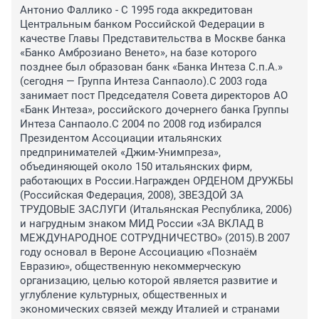
Антонио Фаллико - C 1995 года аккредитован 
Центральным банком Российской Федерации в 
качестве Главы Представительства в Москве банка 
«Банко Амброзиано Венето», на базе которого 
позднее был образован банк «Банка Интеза С.п.А.» 
(сегодня — Группа Интеза Санпаоло).С 2003 года 
занимает пост Председателя Совета директоров АО 
«Банк Интеза», российского дочернего банка Группы 
Интеза Санпаоло.С 2004 по 2008 год избирался 
Президентом Ассоциации итальянских 
предпринимателей «Джим-Унимпреза», 
объединяющей около 150 итальянских фирм, 
работающих в России.Награжден ОРДЕНОМ ДРУЖБЫ 
(Российская Федерация, 2008), ЗВЕЗДОЙ ЗА 
ТРУДОВЫЕ ЗАСЛУГИ (Итальянская Республика, 2006) 
и нагрудным знаком МИД России «ЗА ВКЛАД В 
МЕЖДУНАРОДНОЕ СОТРУДНИЧЕСТВО» (2015).В 2007 
году основал в Вероне Ассоциацию «Познаём 
Евразию», общественную некоммерческую 
организацию, целью которой является развитие и 
углубление культурных, общественных и 
экономических связей между Италией и странами 