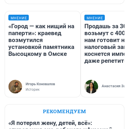
МНЕНИЕ
МНЕНИЕ
«Город — как нищий на
Продашь за 300
паперти»: краевед
возьмут с 4000
возмутился
нам готовит н
установкой памятника
налоговый зако
Высоцкому в Омске
коснется импор
даже репетито
Игорь Коновалов
Анастасия Зав
Историк
РЕКОМЕНДУЕМ
«Я потерял жену, детей, всё»: