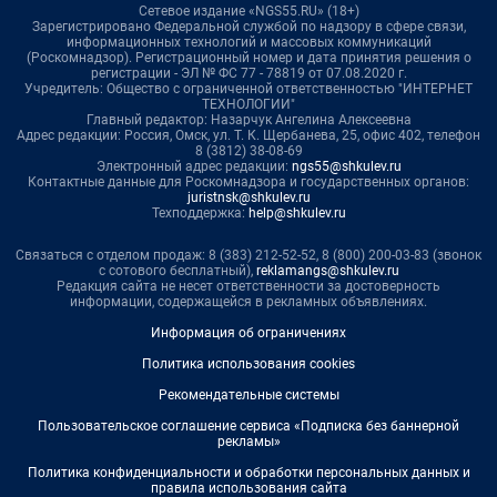
Сетевое издание «NGS55.RU» (18+)
Зарегистрировано Федеральной службой по надзору в сфере связи,
информационных технологий и массовых коммуникаций
(Роскомнадзор). Регистрационный номер и дата принятия решения о
регистрации - ЭЛ № ФС 77 - 78819 от 07.08.2020 г.
Учредитель: Общество с ограниченной ответственностью "ИНТЕРНЕТ
ТЕХНОЛОГИИ"
Главный редактор: Назарчук Ангелина Алексеевна
Адрес редакции: Россия, Омск, ул. Т. К. Щербанева, 25, офис 402, телефон
8 (3812) 38-08-69
Электронный адрес редакции:
ngs55@shkulev.ru
Контактные данные для Роскомнадзора и государственных органов:
juristnsk@shkulev.ru
Техподдержка:
help@shkulev.ru
Связаться с отделом продаж: 8 (383) 212-52-52, 8 (800) 200-03-83 (звонок
с сотового бесплатный),
reklamangs@shkulev.ru
Редакция сайта не несет ответственности за достоверность
информации, содержащейся в рекламных объявлениях.
Информация об ограничениях
Политика использования cookies
Рекомендательные системы
Пользовательское соглашение сервиса «Подписка без баннерной
рекламы»
Политика конфиденциальности и обработки персональных данных и
правила использования сайта