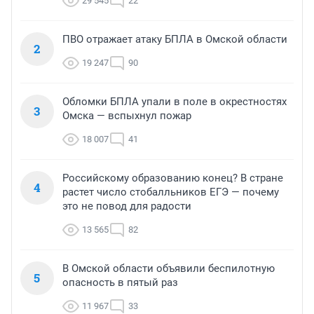
29 545
22
ПВО отражает атаку БПЛА в Омской области
2
19 247
90
Обломки БПЛА упали в поле в окрестностях
3
Омска — вспыхнул пожар
18 007
41
Российскому образованию конец? В стране
4
растет число стобалльников ЕГЭ — почему
это не повод для радости
13 565
82
В Омской области объявили беспилотную
5
опасность в пятый раз
11 967
33