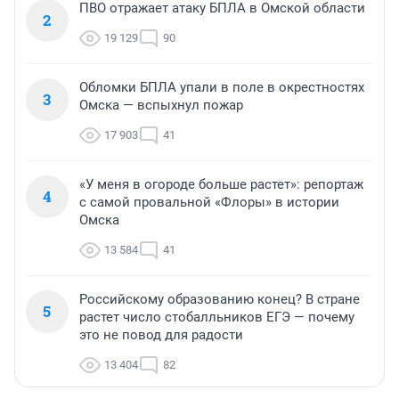
ПВО отражает атаку БПЛА в Омской области
2
19 129
90
Обломки БПЛА упали в поле в окрестностях
3
Омска — вспыхнул пожар
17 903
41
«У меня в огороде больше растет»: репортаж
4
с самой провальной «Флоры» в истории
Омска
13 584
41
Российскому образованию конец? В стране
5
растет число стобалльников ЕГЭ — почему
это не повод для радости
13 404
82