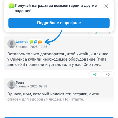
Получай награды за комментарии и другие 
Гость
6 января 2025, 03:29
задания!
Мельница крутится, биткоин мутится! Вот и вся 
Подробнее в профиле
истина.
+0
–0
Скептик
5 января 2025, 10:35
Осталось только договорится , чтоб китайцы для нас 
у Сименса купили необходимое оборудование (типа 
для себя) привезли и установили у нас. Оно год-
полтора проработает, производя экологичное 
+3
–0
электричество по цене 10000₽ за киловатт и встанет, 
так как китайцы инструкцию по установке 
Гость
переводили гуглом. Насчет гарантии , сами 
5 января 2025, 09:38
понимаете. Немцы сюда чинить не приедут.
Однако, шум, который издают эти ветряки, очень 
опасен для здоровья людей. Почитайте.
+0
–0