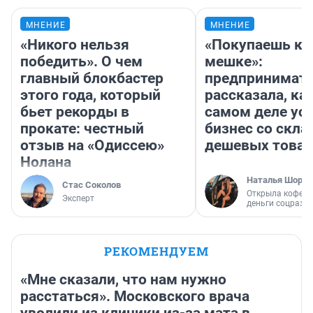
МНЕНИЕ
МНЕНИЕ
«Никого нельзя
«Покупаешь ко
победить». О чем
мешке»:
главный блокбастер
предпринимат
этого года, который
рассказала, как
бьет рекорды в
самом деле ус
прокате: честный
бизнес со скл
отзыв на «Одиссею»
дешевых това
Нолана
Наталья Шорох
Стас Соколов
Открыла кофейн
Эксперт
деньги соцразв
РЕКОМЕНДУЕМ
«Мне сказали, что нам нужно
расстаться». Московского врача
уволили из клиники из-за мата в