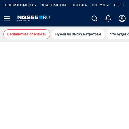
НЕДВИЖИМОСТЬ
ЗНАКОМСТВА
ПОГОДА
ФОРУМЫ
ТЕЛЕПР
Беспилотная опасность
Нужен ли Омску метротрам
Что будет 