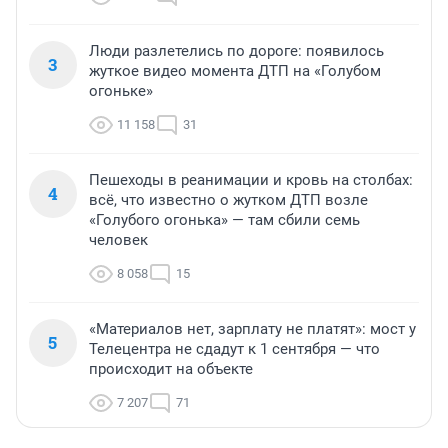
Люди разлетелись по дороге: появилось
3
жуткое видео момента ДТП на «Голубом
огоньке»
11 158
31
Пешеходы в реанимации и кровь на столбах:
4
всё, что известно о жутком ДТП возле
«Голубого огонька» — там сбили семь
человек
8 058
15
«Материалов нет, зарплату не платят»: мост у
5
Телецентра не сдадут к 1 сентября — что
происходит на объекте
7 207
71