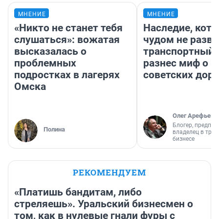
МНЕНИЕ
МНЕНИЕ
«Никто не станет тебя
Наследие, кото
слушаться»: вожатая
чудом не разва
высказалась о
транспортный 
проблемных
разнес миф о 
подростках в лагерях
советских доро
Омска
Олег Арефьев
Блогер, предпри
Полина
владелец в тра
бизнесе
РЕКОМЕНДУЕМ
«Платишь бандитам, либо
стреляешь». Уральский бизнесмен о
том, как в нулевые гнали фуры с