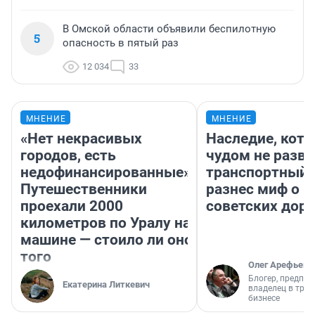
В Омской области объявили беспилотную
5
опасность в пятый раз
12 034
33
МНЕНИЕ
МНЕНИЕ
«Нет некрасивых
Наследие, кото
городов, есть
чудом не разва
недофинансированные».
транспортный 
Путешественники
разнес миф о 
проехали 2000
советских доро
километров по Уралу на
машине — стоило ли оно
того
Олег Арефьев
Блогер, предпри
Екатерина Литкевич
владелец в тра
бизнесе