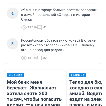
«У меня в огороде больше растет»: репортаж
4
с самой провальной «Флоры» в истории
Омска
13 516
41
Российскому образованию конец? В стране
5
растет число стобалльников ЕГЭ — почему
это не повод для радости
13 354
82
МНЕНИЕ
МНЕНИЕ
Мой банк меня
Тепло для бюд
бережет. Журналист
холодно в сало
хотела снять 200
зимой. Водител
тысяч, чтобы погасить
ездит на элект
кредит, — к ней домой
плюсы и мину