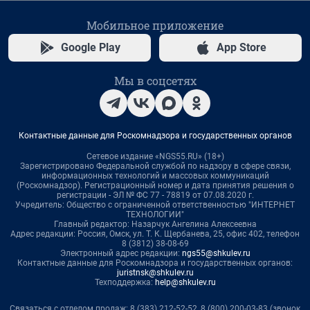
Мобильное приложение
Google Play
App Store
Мы в соцсетях
Контактные данные для Роскомнадзора и государственных органов
Сетевое издание «NGS55.RU» (18+)
Зарегистрировано Федеральной службой по надзору в сфере связи,
информационных технологий и массовых коммуникаций
(Роскомнадзор). Регистрационный номер и дата принятия решения о
регистрации - ЭЛ № ФС 77 - 78819 от 07.08.2020 г.
Учредитель: Общество с ограниченной ответственностью "ИНТЕРНЕТ
ТЕХНОЛОГИИ"
Главный редактор: Назарчук Ангелина Алексеевна
Адрес редакции: Россия, Омск, ул. Т. К. Щербанева, 25, офис 402, телефон
8 (3812) 38-08-69
Электронный адрес редакции:
ngs55@shkulev.ru
Контактные данные для Роскомнадзора и государственных органов:
juristnsk@shkulev.ru
Техподдержка:
help@shkulev.ru
Связаться с отделом продаж: 8 (383) 212-52-52, 8 (800) 200-03-83 (звонок