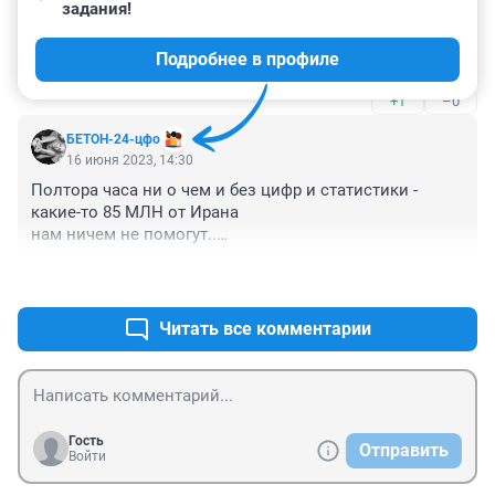
задания!
Гость
16 июня 2023, 14:58
Подробнее в профиле
Пустая болтовня
+1
–0
БЕТОН-24-цфо
16 июня 2023, 14:30
Полтора часа ни о чем и без цифр и статистики - 
какие-то 85 МЛН от Ирана

нам ничем не помогут..

тем более главным куратором по Ирану и ОАЭ 
+1
–4
недавно стал КИТАЙ..
Читать все комментарии
Гость
Отправить
Войти