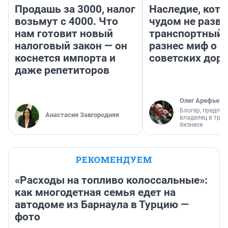
Продашь за 3000, налог
Наследие, кото
возьмут с 4000. Что
чудом не разва
нам готовит новый
транспортный 
налоговый закон — он
разнес миф о 
коснется импорта и
советских доро
даже репетиторов
Олег Арефьев
Блогер, предпри
Анастасия Завгородняя
владелец в тра
бизнесе
РЕКОМЕНДУЕМ
«Расходы на топливо колоссальные»:
как многодетная семья едет на
автодоме из Барнаула в Турцию —
фото