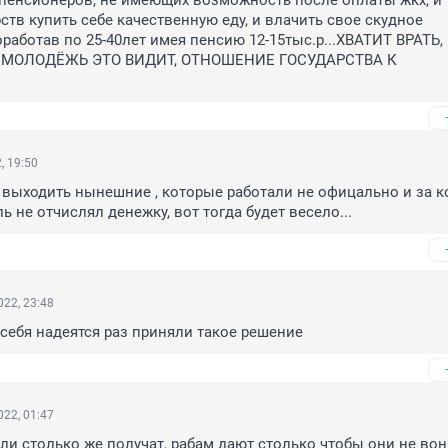
у пенсионеров, не имеющих возможность после оплаты жкх, и 
ств купить себе качественную еду, и влачить свое скудное 
оработав по 25-40лет имея пенсию 12-15тыс.р...ХВАТИТ ВРАТЬ, 
 МОЛОДЁЖЬ ЭТО ВИДИТ, ОТНОШЕНИЕ ГОСУДАРСТВА К 
, 19:50
 выходить нынешние , которые работали не офицально и за ко
 не отчислял денежку, вот тогда будет весело...
22, 23:48
а себя надеятся раз приняли такое решение
22, 01:47
яли столько же получат, рабам дают столько чтобы они не воня