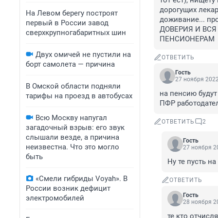
тот ест), нищет
дорогущих лекар
На Левом берегу построят
доживание... пр
первый в России завод
ДОВЕРИЯ И ВСЯ
сверхкрупногабаритных шин
ПЕНСИОНЕРАМ
Двух омичей не пустили на
ОТВЕТИТЬ
борт самолета — причина
Гость
27 ноября 2022
В Омской области подняли
на пенсию будут
тарифы на проезд в автобусах
ПФР работодатель
Всю Москву напугал
ОТВЕТИТЬ
2
загадочный взрыв: его звук
слышали везде, а причина
Гость
неизвестна. Что это могло
27 ноября 20
быть
Ну те пусть н
«Смели гибриды Voyah». В
ОТВЕТИТЬ
России возник дефицит
Гость
электромобилей
28 ноября 20
те кто отчисл