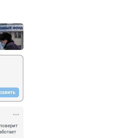
равить
поверит 
ботает 