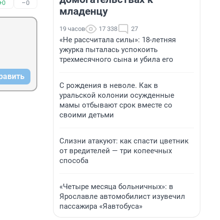
+0
–0
младенцу
19 часов
17 338
27
«Не рассчитала силы»: 18-летняя
ужурка пыталась успокоить
трехмесячного сына и убила его
равить
С рождения в неволе. Как в
уральской колонии осужденные
мамы отбывают срок вместе со
своими детьми
Слизни атакуют: как спасти цветник
от вредителей — три копеечных
способа
«Четыре месяца больничных»: в
Ярославле автомобилист изувечил
пассажира «Яавтобуса»