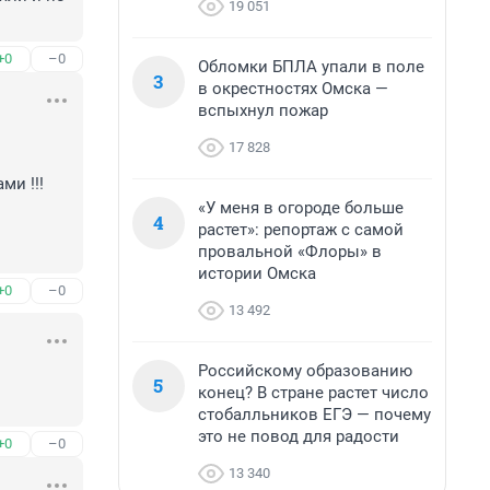
19 051
+0
–0
Обломки БПЛА упали в поле
3
в окрестностях Омска —
вспыхнул пожар
17 828
«У меня в огороде больше
4
растет»: репортаж с самой
провальной «Флоры» в
истории Омска
+0
–0
13 492
Российскому образованию
5
конец? В стране растет число
стобалльников ЕГЭ — почему
это не повод для радости
+0
–0
13 340