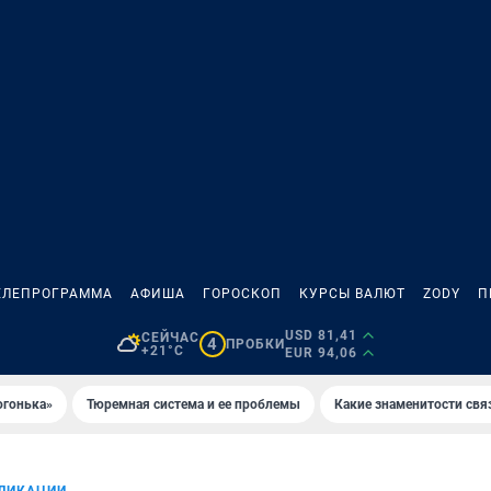
ЕЛЕПРОГРАММА
АФИША
ГОРОСКОП
КУРСЫ ВАЛЮТ
ZODY
П
USD 81,41
СЕЙЧАС
4
ПРОБКИ
+21°C
EUR 94,06
огонька»
Тюремная система и ее проблемы
Какие знаменитости свя