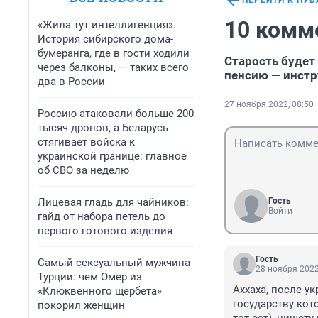
ПЕРЕЙТИ К ПУ
10 комм
«Жила тут интеллигенция».
История сибирского дома-
бумеранга, где в гости ходили
Старость будет
через балконы, — таких всего
пенсию — инст
два в России
27 ноября 2022, 08:50
Россию атаковали больше 200
тысяч дронов, а Беларусь
стягивает войска к
украинской границе: главное
об СВО за неделю
Лицевая гладь для чайников:
Гость
Войти
гайд от набора петель до
первого готового изделия
Гость
Самый сексуальный мужчина
28 ноября 2022
Турции: чем Омер из
Аххаха, после у
«Клюквенного щербета»
государству кот
покорил женщин