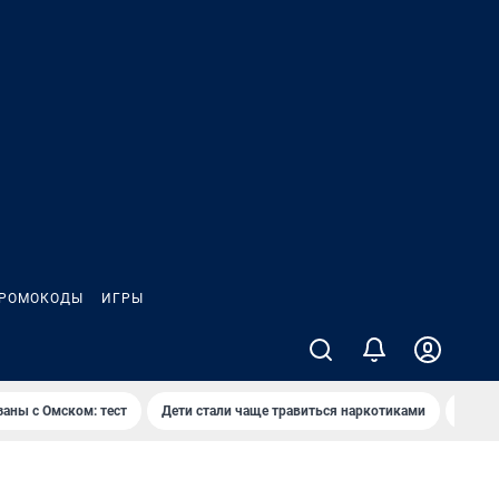
РОМОКОДЫ
ИГРЫ
заны с Омском: тест
Дети стали чаще травиться наркотиками
Появя