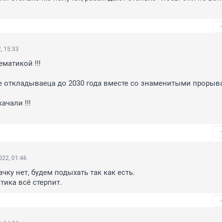
, 15:33
матикой !!!

чали !!!

22, 01:46
чку нет, будем подыхать так как есть.

тика всё стерпит.