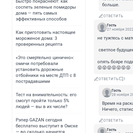
Быстро покраснеют: как
больше.
соспеть зеленые помидоры
дома — пять самых
ОТВЕТИТЬ
эффективных способов
Гость
27 ноября 2022
Как приготовить настоящее
не тужтесь с мате
мороженое дома: 3
проверенных рецепта
 светлое будущее откладываеца до 2030 года вместе со знаменитыми прорывами !!!

«Это смертельно цинично»:
опять бояре подка
омичи потребовали
😝😝😝😝😝😝😝
установить дорожные
отбойники на месте ДТП с 8
ОТВЕТИТЬ
1
пострадавшими
Гость
Тест на внимательность: его
28 ноября 20
смогут пройти только 5%
Время на раска
людей — вы в их числе?
Ничего, статис
Рэпер GAZAN сегодня
ОТВЕТИТЬ
бесплатно выступит в Омске
Гость
— во сколько начнется