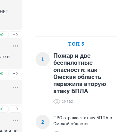
НЕТ 
+0
–0
ТОП 5
Пожар и две
го в 
1
беспилотные
опасности: как
+0
–0
Омская область
пережила вторую
атаку БПЛА
29 162
+0
–0
ПВО отражает атаку БПЛА в
2
Омской области
ли и не 