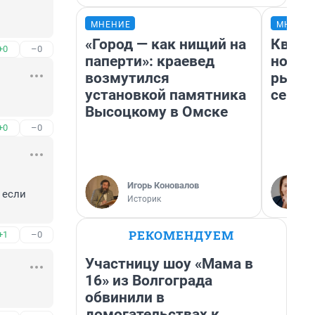
МНЕНИЕ
МНЕНИ
«Город — как нищий на
Кварт
+0
–0
паперти»: краевед
но де
возмутился
рынок
установкой памятника
сейча
Высоцкому в Омске
+0
–0
Игорь Коновалов
если 
Историк
РЕКОМЕНДУЕМ
+1
–0
Участницу шоу «Мама в
16» из Волгограда
обвинили в
домогательствах к