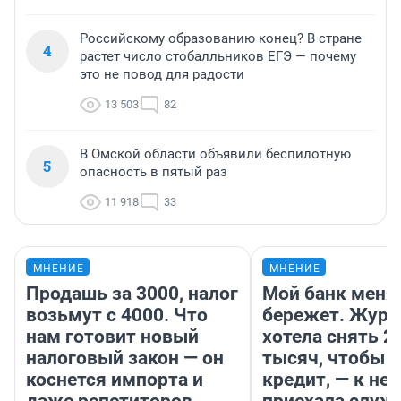
Российскому образованию конец? В стране
4
растет число стобалльников ЕГЭ — почему
это не повод для радости
13 503
82
В Омской области объявили беспилотную
5
опасность в пятый раз
11 918
33
МНЕНИЕ
МНЕНИЕ
Продашь за 3000, налог
Мой банк меня
возьмут с 4000. Что
бережет. Журн
нам готовит новый
хотела снять 2
налоговый закон — он
тысяч, чтобы п
коснется импорта и
кредит, — к не
даже репетиторов
приехала служ