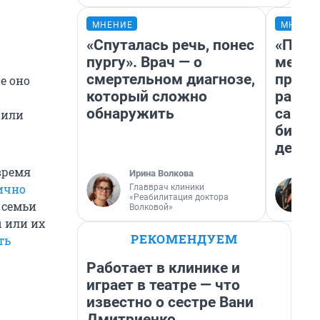
МНЕНИЕ
МНЕНИ
«Спуталась речь, понес
«Поку
пургу». Врач — о
мешке
смертельном диагнозе,
предп
е оно
который сложно
расска
обнаружить
самом
чили
бизне
дешев
время
Ирина Волкова
лично
Главврач клиники
«Реабилитация доктора
е семьи
Волковой»
 или их
РЕКОМЕНДУЕМ
ть
Работает в клинике и
играет в театре — что
известно о сестре Вани
Дмитриенко,