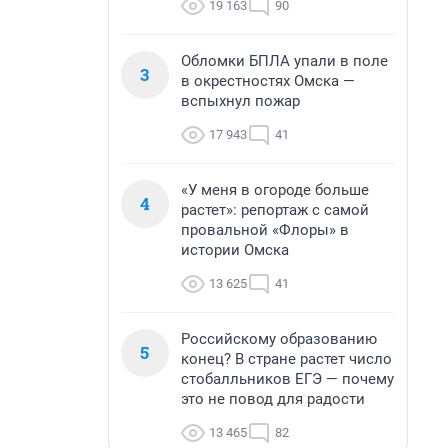
19 163
90
Обломки БПЛА упали в поле
3
в окрестностях Омска —
вспыхнул пожар
17 943
41
«У меня в огороде больше
4
растет»: репортаж с самой
провальной «Флоры» в
истории Омска
13 625
41
Российскому образованию
5
конец? В стране растет число
стобалльников ЕГЭ — почему
это не повод для радости
13 465
82