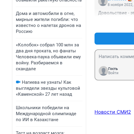
объявили ракетную опасность
8 ноября 2022,
Довольствие - э
Дома и автомобили в огне,
мирные жители погибли: что
известно о налетах дронов на
Россию
«Колобок» собрал 100 млн за
два дня проката, но фанаты
Человека-паука объявили ему
войну. Разбираемся в
скандале
Гость
Войти
Нагиева не узнать! Как
выглядели звезды культовой
«Каменской» 27 лет назад
Школьники победили на
Новости СМИ2
Международной олимпиаде
по ИИ в Казахстане
Тест на возраст мозга: