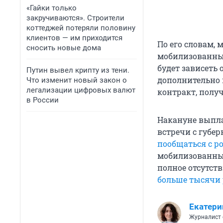
«Гайки только
закручиваются». Строители
коттеджей потеряли половину
клиентов — им приходится
По его словам,
сносить новые дома
мобилизованных
будет зависеть
Путин вывел крипту из тени.
дополнительно 
Что изменит новый закон о
легализации цифровых валют
контракт, полу
в России
Накануне выпл
встречи с губе
пообщаться с р
мобилизованных
полное отсутст
больше тысячи 
Екатери
Журналист 