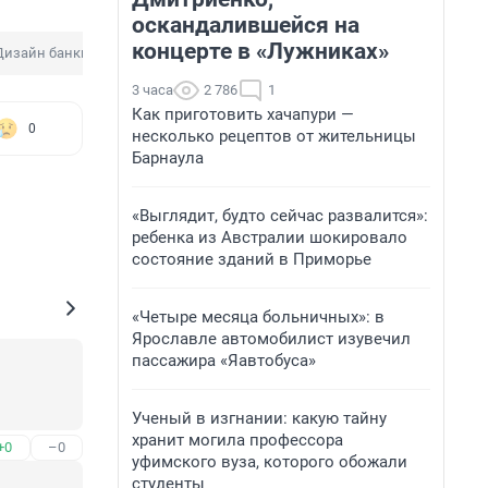
оскандалившейся на
концерте в «Лужниках»
Дизайн банкнот
Выплата
Минобороны России
3 часа
2 786
1
Как приготовить хачапури —
0
несколько рецептов от жительницы
Барнаула
«Выглядит, будто сейчас развалится»:
ребенка из Австралии шокировало
состояние зданий в Приморье
«Четыре месяца больничных»: в
Ярославле автомобилист изувечил
пассажира «Яавтобуса»
Ученый в изгнании: какую тайну
хранит могила профессора
+0
–0
уфимского вуза, которого обожали
студенты