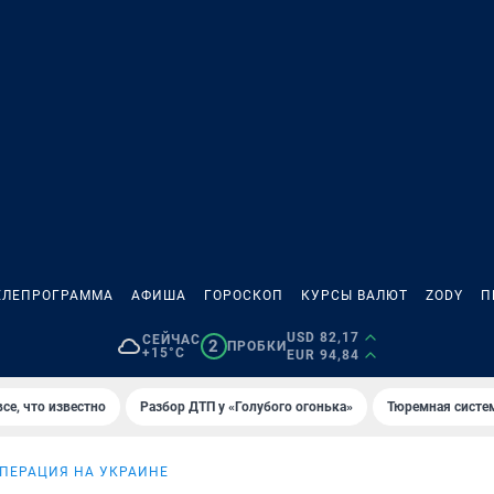
ЕЛЕПРОГРАММА
АФИША
ГОРОСКОП
КУРСЫ ВАЛЮТ
ZODY
П
USD 82,17
СЕЙЧАС
2
ПРОБКИ
+15°C
EUR 94,84
се, что известно
Разбор ДТП у «Голубого огонька»
Тюремная систе
ПЕРАЦИЯ НА УКРАИНЕ