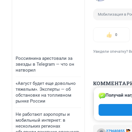
Мобилизация в Ро
0
Увидели опечатку? В
Россиянина арестовали за
звезды в Telegram — что он
натворил
КОММЕНТАР
«Август будет еще довольно
тяжелым». Эксперты — об
обстановке на топливном
Получай наг
Гость
рынке России
8 ноября 2022,
До сих пор не в
Не работают аэропорты и
мобильный интернет: в
нескольких регионах
279680855