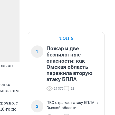
ТОП 5
Пожар и две
1
беспилотные
опасности: как
Омская область
 выплату
пережила вторую
атаку БПЛА
щенко
29 375
22
выплатам
рочно, с
ПВО отражает атаку БПЛА в
2
Омской области
10-го по