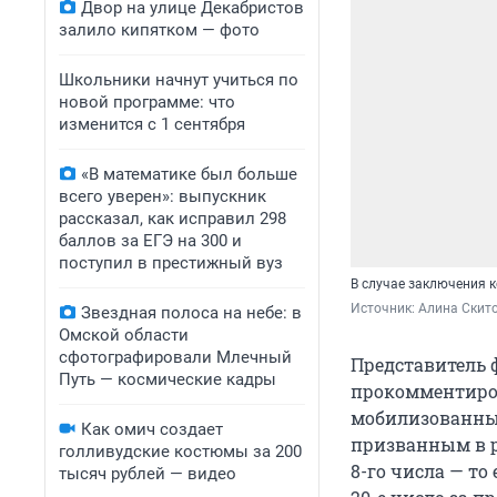
Двор на улице Декабристов
залило кипятком — фото
Школьники начнут учиться по
новой программе: что
изменится с 1 сентября
«В математике был больше
всего уверен»: выпускник
рассказал, как исправил 298
баллов за ЕГЭ на 300 и
поступил в престижный вуз
В случае заключения 
Источник: 
Алина Скито
Звездная полоса на небе: в
Омской области
сфотографировали Млечный
Представитель 
Путь — космические кадры
прокомментиро
мобилизованным
Как омич создает
призванным в р
голливудские костюмы за 200
8-го числа — то
тысяч рублей — видео