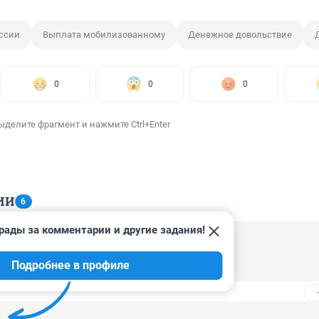
ссии
Выплата мобилизованному
Денежное довольствие
0
0
0
ыделите фрагмент и нажмите Ctrl+Enter
ИИ
6
рады за комментарии и другие задания!
 16:27
Подробнее в профиле
ыплатили чтоли ?