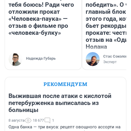
тебя боюсь! Ради чего
победить». О ч
отложили прокат
главный блокб
«Человека-паука» —
этого года, ко
отзыв о фильме про
бьет рекорды 
«человека-булку»
прокате: честн
отзыв на «Оди
Нолана
Стас Соколов
Надежда Губарь
Эксперт
РЕКОМЕНДУЕМ
Выжившая после атаки с кислотой
петербурженка выписалась из
больницы
8 августа
18 677
1
Одна банка — три вкуса: рецепт овощного ассорти на