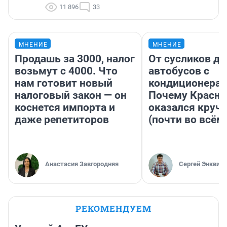
11 896
33
МНЕНИЕ
МНЕНИЕ
Продашь за 3000, налог
От сусликов до
возьмут с 4000. Что
автобусов с
нам готовит новый
кондиционерам
налоговый закон — он
Почему Красно
коснется импорта и
оказался круч
даже репетиторов
(почти во всём
Анастасия Завгородняя
Сергей Энквист
РЕКОМЕНДУЕМ