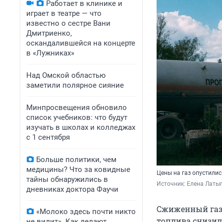
Работает в клинике и
играет в театре — что
известно о сестре Вани
Дмитриенко,
оскандалившейся на концерте
в «Лужниках»
Над Омской областью
заметили полярное сияние
Минпросвещения обновило
список учебников: что будут
изучать в школах и колледжах
с 1 сентября
Больше политики, чем
медицины? Что за ковидные
Цены на газ опустилис
тайны обнаружились в
Источник: 
Елена Латы
дневниках доктора Фаучи
Сжиженный газ
«Молоко здесь почти никто
топлива снизила
не видит». Как делают