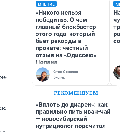
МНЕНИЕ
МНЕНИ
«Никого нельзя
Насле
победить». О чем
чудом
главный блокбастер
транс
этого года, который
разне
бьет рекорды в
совет
прокате: честный
отзыв на «Одиссею»
Нолана
Стас Соколов
не-
Эксперт
РЕКОМЕНДУЕМ
«Вплоть до диареи»: как
им,
правильно пить иван-чай
— новосибирский
нутрициолог подсчитал
» и