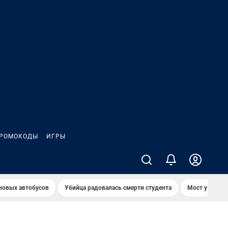
РОМОКОДЫ
ИГРЫ
 новых автобусов
Убийца радовалась смерти студента
Мост у Телеце