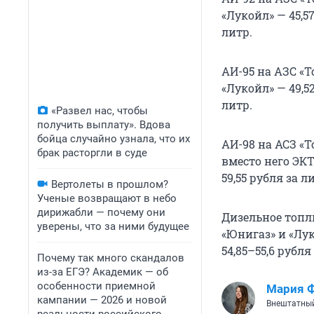
«Лукойл» — 45,57
литр.
АИ-95 на АЗС «Т
«Лукойл» — 49,5
литр.
«Развел нас, чтобы
получить выплату». Вдова
бойца случайно узнала, что их
АИ-98 на АСЗ «Т
брак расторгли в суде
вместо него ЭКТО
59,55 рубля за л
Вертолеты в прошлом?
Ученые возвращают в небо
дирижабли — почему они
Дизельное топли
уверены, что за ними будущее
«Юнигаз» и «Лук
54,85–55,6 рубля
Почему так много скандалов
из-за ЕГЭ? Академик — об
особенности приемной
Мария 
кампании — 2026 и новой
Внештатный