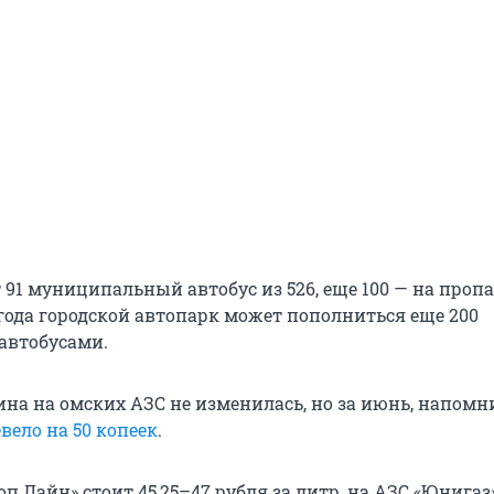
 91 муниципальный автобус из 526, еще 100 — на пропа
 года городской автопарк может пополниться еще 200
автобусами.
ина на омских АЗС не изменилась, но за июнь, напомн
вело на 50 копеек
.
оп Лайн» стоит 45,25–47 рубля за литр, на АЗС «Юнигаз