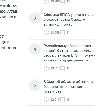
19 286
90
мнефть».
пан-бутан
Обломки БПЛА упали в поле
сколько в
3
в окрестностях Омска —
вспыхнул пожар
18 059
41
от
о дня —
Российскому образованию
» топливо
4
конец? В стране растет число
стобалльников ЕГЭ — почему
это не повод для радости
13 612
82
В Омской области объявили
5
беспилотную опасность в
пятый раз
12 010
33