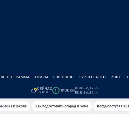
ЕЛЕПРОГРАММА
АФИША
ГОРОСКОП
КУРСЫ ВАЛЮТ
ZODY
П
USD 82,17
СЕЙЧАС
1
ПРОБКИ
+24°C
EUR 94,84
ребенка к школе
Как подготовить огород к зиме
Когда поступят 35