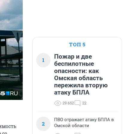
ТОП 5
Пожар и две
1
беспилотные
опасности: как
Омская область
пережила вторую
атаку БПЛА
29 652
22
ПВО отражает атаку БПЛА в
2
Омской области
оимость
 со