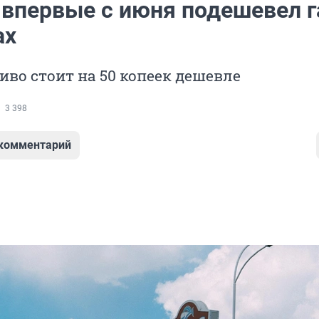
 впервые с июня подешевел г
ах
иво стоит на 50 копеек дешевле
3 398
 комментарий