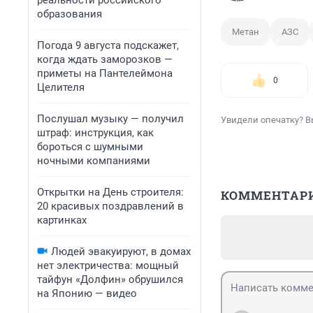
реальности российского
образования
Метан
АЗС
Погода 9 августа подскажет,
когда ждать заморозков —
приметы на Пантелеймона
0
Целителя
Послушал музыку — получил
Увидели опечатку? В
штраф: инструкция, как
бороться с шумными
ночными компаниями
Открытки на День строителя:
КОММЕНТАР
20 красивых поздравлений в
картинках
Людей эвакуируют, в домах
нет электричества: мощный
тайфун «Долфин» обрушился
на Японию — видео