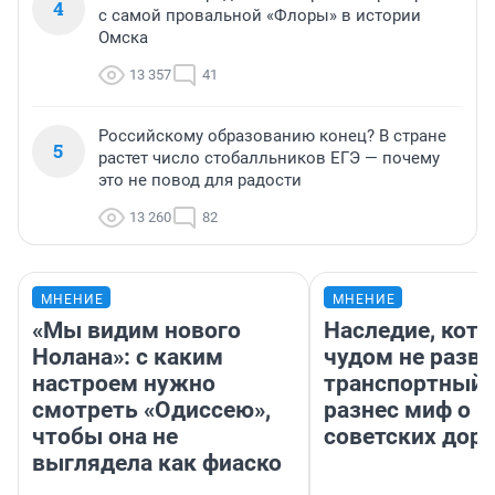
4
с самой провальной «Флоры» в истории
Омска
13 357
41
Российскому образованию конец? В стране
5
растет число стобалльников ЕГЭ — почему
это не повод для радости
13 260
82
МНЕНИЕ
МНЕНИЕ
«Мы видим нового
Наследие, кото
Нолана»: с каким
чудом не разва
настроем нужно
транспортный 
смотреть «Одиссею»,
разнес миф о 
чтобы она не
советских доро
выглядела как фиаско