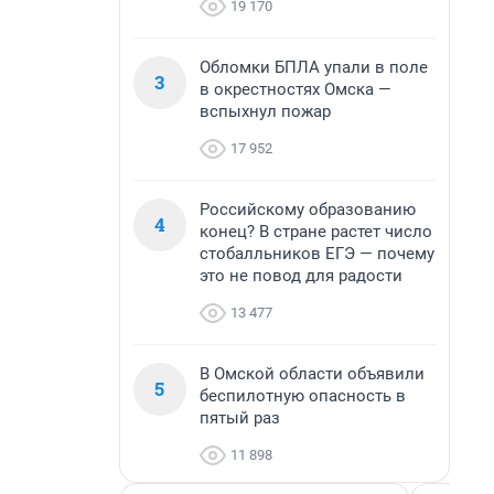
19 170
Обломки БПЛА упали в поле
3
в окрестностях Омска —
вспыхнул пожар
17 952
Российскому образованию
4
конец? В стране растет число
стобалльников ЕГЭ — почему
это не повод для радости
13 477
В Омской области объявили
5
беспилотную опасность в
пятый раз
11 898