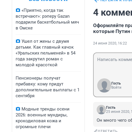
ПЕРЕЙТИ К ПУ
4 комме
«Приятно, когда так
встречают»: рэперу Gazan
подарили баскетбольный мяч
Оформляйте пра
в Омске
которые Путин
Ушел от жены с двумя
24 июня 2020, 16:22
детьми. Как главный качок
«Уральских пельменей» в 54
года закрутил роман с
молодой красоткой
Пенсионеры получат
прибавку: кому придут
Гость
Войти
дополнительные выплаты с 1
сентября
Гость
Модные тренды осени
25 июня 2020, 
2026: военные мундиры,
Он много чего о
крокодиловая кожа и
огромные плечи
ОТВЕТИТЬ