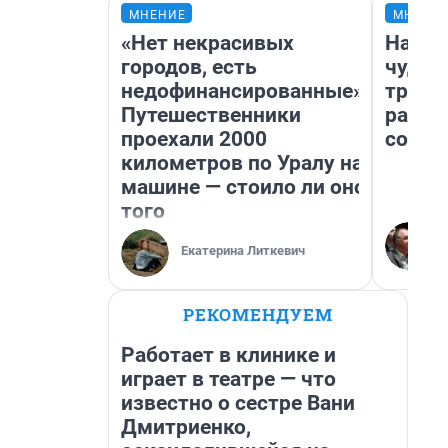
МНЕНИЕ
МНЕНИ
«Нет некрасивых
Насле
городов, есть
чудом
недофинансированные».
транс
Путешественники
разне
проехали 2000
совет
километров по Уралу на
машине — стоило ли оно
того
Екатерина Литкевич
РЕКОМЕНДУЕМ
Работает в клинике и
играет в театре — что
известно о сестре Вани
Дмитриенко,