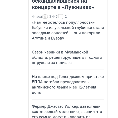
оскандалившейся на
концерте в «Лужниках»
4 часа
3 445
2
«Нам не хотелось популярности».
Бабушки из уральской глубинки стали
звездами соцсетей — они покорили
Агутина и Бузову
Сезон черники в Мурманской
области: рецепт хрустящего ягодного
штруделя за полчаса
На пляже под Геленджиком при атаке
БПЛА погибли преподаватель
английского языка и ее 12-летняя
дочь
Фермер Джастас Уолкер, известный
как «веселый молочник», заявил что
его семью могут выдворить из