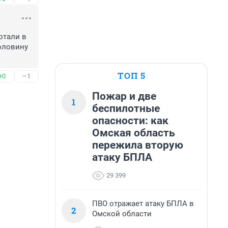
отали в 
оловину 
ТОП 5
+0
–1
Пожар и две
1
беспилотные
опасности: как
Омская область
пережила вторую
атаку БПЛА
29 399
ПВО отражает атаку БПЛА в
2
Омской области