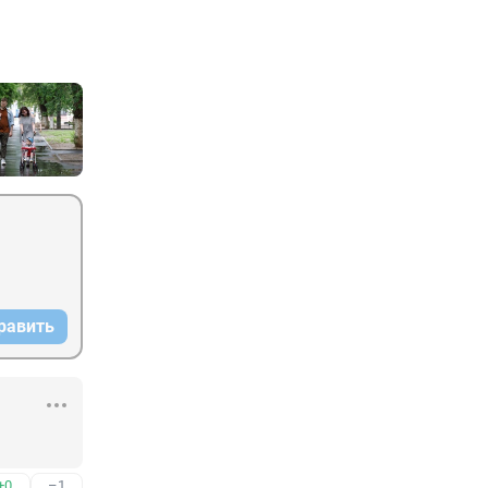
равить
+0
–1