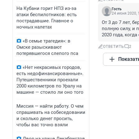
На Кубани горит НПЗ из-за
Гость
24 июня 2020, 
атаки беспилотников: есть
пострадавшие. Главное о
От 3 до 7 лет, б
ночных налетах
полную силу, и 
2020 года, когд
«В семье трагедия»: в
Омске разыскивают
ОТВЕТИТЬ
2
потерявшегося слепого пса
Показат
«Нет некрасивых городов,
есть недофинансированные».
Путешественники проехали
2000 километров по Уралу на
машине — стоило ли оно того
Миссия — найти работу. О чем
спрашивать на собеседовании
и сколько денег просить,
чтобы вас точно взяли
Двор на улице Декабристов