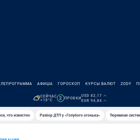
ЕЛЕПРОГРАММА
АФИША
ГОРОСКОП
КУРСЫ ВАЛЮТ
ZODY
П
USD 82,17
СЕЙЧАС
2
ПРОБКИ
+18°C
EUR 94,84
се, что известно
Разбор ДТП у «Голубого огонька»
Тюремная систе