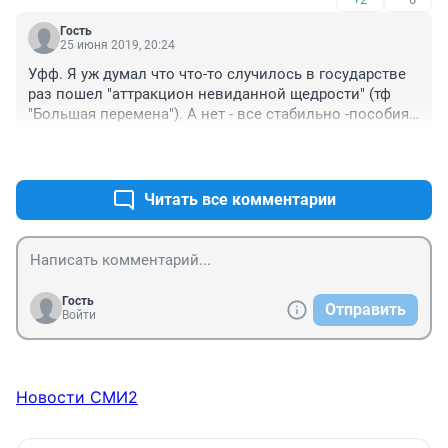
Гость
25 июня 2019, 20:24
Уфф. Я уж думал что что-то случилось в государстве 
раз пошел "аттракцион невиданной щедрости" (тф 
"Большая перемена"). А нет - все стабильно -пособия 
только (ну и тут список из сотен условий). Надо 
+3
–0
давать обязательно всем!(ну или ограничить для кого 
это смешная сумма) -для многих семей рождение 
ребенка существенный убыток (мама то не работает), 
Читать все комментарии
а затраты по началу больше чем на взрослого!
Гость
Отправить
Войти
Новости СМИ2