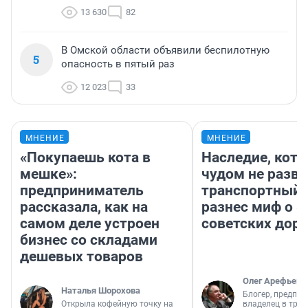
13 630
82
В Омской области объявили беспилотную
5
опасность в пятый раз
12 023
33
МНЕНИЕ
МНЕНИЕ
«Покупаешь кота в
Наследие, кото
мешке»:
чудом не разва
предприниматель
транспортный 
рассказала, как на
разнес миф о 
самом деле устроен
советских доро
бизнес со складами
дешевых товаров
Олег Арефьев
Наталья Шорохова
Блогер, предпри
Открыла кофейную точку на
владелец в тра