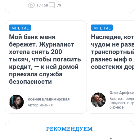
13 158
79
МНЕНИЕ
МНЕНИЕ
Мой банк меня
Наследие, кото
бережет. Журналист
чудом не разва
хотела снять 200
транспортный 
тысяч, чтобы погасить
разнес миф о 
кредит, — к ней домой
советских доро
приехала служба
безопасности
Олег Арефьев
Блогер, предпри
Ксения Владимирская
владелец в тра
Автор мнения
бизнесе
РЕКОМЕНДУЕМ