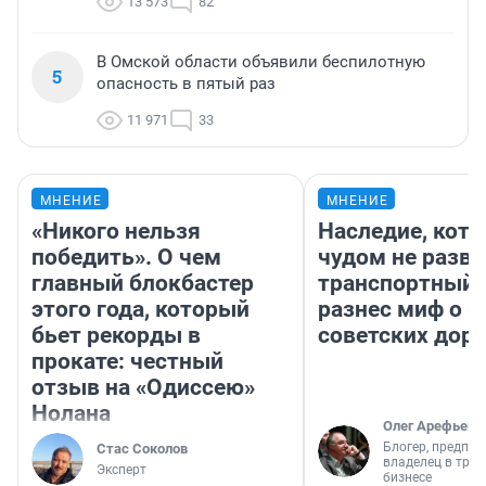
13 573
82
В Омской области объявили беспилотную
5
опасность в пятый раз
11 971
33
МНЕНИЕ
МНЕНИЕ
«Никого нельзя
Наследие, кото
победить». О чем
чудом не разва
главный блокбастер
транспортный 
этого года, который
разнес миф о 
бьет рекорды в
советских доро
прокате: честный
отзыв на «Одиссею»
Нолана
Олег Арефьев
Блогер, предпри
Стас Соколов
владелец в тра
Эксперт
бизнесе