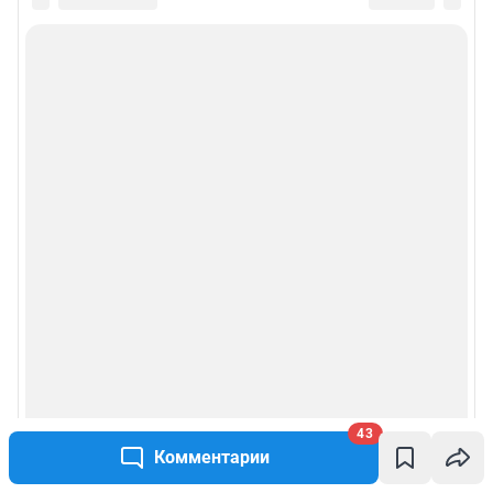
Информация об ограничениях
Политика использования cookies
Рекомендательные системы
Пользовательское соглашение сервиса «Подписка без баннерной
рекламы»
Политика конфиденциальности и обработки персональных данных и
правила использования сайта
© ООО «Сеть городских порталов»
© ООО «Интернет Технологии»
43
Комментарии