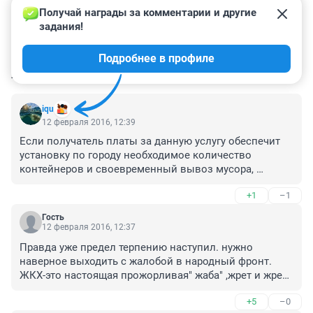
Получай награды за комментарии и другие 
задания!
Подробнее в профиле
КОММЕНТАРИИ
43
iqu
12 февраля 2016, 12:39
Если получатель платы за данную услугу обеспечит 
установку по городу необходимое количество 
контейнеров и своевременный вывоз мусора, 
особенно в местах стихийных свалок, готов 
+1
–1
поддержать введение такой услуги по разумной цене.
Гость
12 февраля 2016, 12:37
Правда уже предел терпению наступил. нужно 
наверное выходить с жалобой в народный фронт. 
ЖКХ-это настоящая прожорливая" жаба" ,жрет и жрет 
все никак не набьет свое брюхо. Зарплаты стали 
+5
–0
меньше, с чего вообще была необходимость 