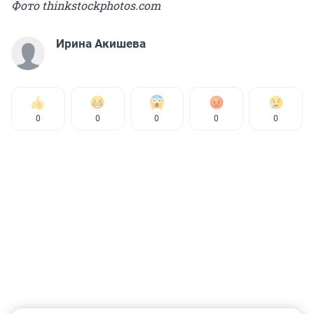
Фото thinkstockphotos.com
Ирина Акишева
0
0
0
0
0