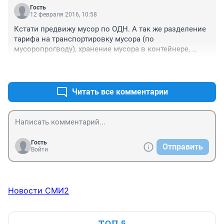
повышать цены,да еще и за мусор вводить???
Гость
12 февраля 2016, 10:58
Кстати предвижу мусор по ОДН. А так же разделение 
тарифа на транспортировку мусора (по 
мусоропрогводу), хранение мусора в контейнере, 
вывоз мусора, хранение мусора на свалке. Думаю по 
+10
–1
35 - 125 рублей с человека достаточно будет.
Читать все комментарии
Гость
Отправить
Войти
Новости СМИ2
ТОП 5