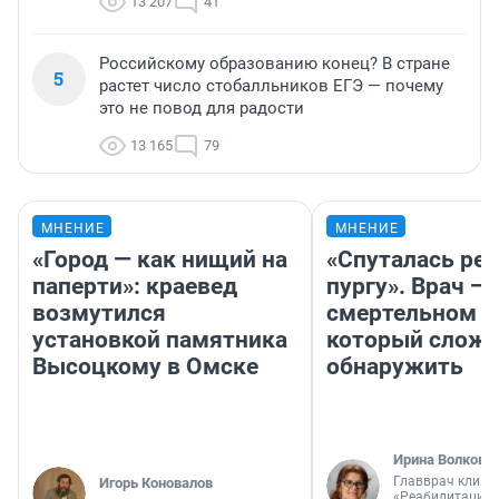
13 207
41
Российскому образованию конец? В стране
5
растет число стобалльников ЕГЭ — почему
это не повод для радости
13 165
79
МНЕНИЕ
МНЕНИЕ
«Город — как нищий на
«Спуталась реч
паперти»: краевед
пургу». Врач — 
возмутился
смертельном д
установкой памятника
который слож
Высоцкому в Омске
обнаружить
Ирина Волкова
Главврач клини
Игорь Коновалов
«Реабилитация 