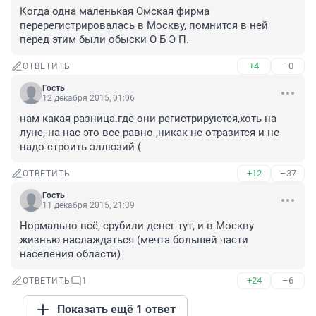
Когда одна маленькая Омская фирма 
перерегистрировалась в Москву, помнится в ней 
перед этим были обыски О Б Э П.
+4
–0
ОТВЕТИТЬ
Гость
12 декабря 2015, 01:06
нам какая разница.где они регистрируются,хоть на 
луне, на нас это все равно ,никак не отразится и не 
надо строить эллюзий (
+12
–37
ОТВЕТИТЬ
Гость
11 декабря 2015, 21:39
Нормально всё, срубили денег тут, и в Москву 
жизнью наслаждаться (мечта большей части 
населения области)
+24
–6
ОТВЕТИТЬ
1
Показать ещё 1 ответ