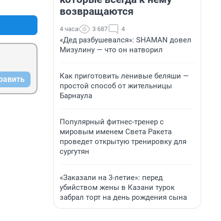
+0
–0
возвращаются
4 часа
3 687
4
«Дед разбушевался»: SHAMAN довел
Мизулину — что он натворил
Как приготовить ленивые беляши —
равить
простой способ от жительницы
Барнаула
Популярный фитнес-тренер с
мировым именем Света Ракета
проведет открытую тренировку для
сургутян
«Заказали на 3-летие»: перед
убийством жены в Казани турок
забрал торт на день рождения сына