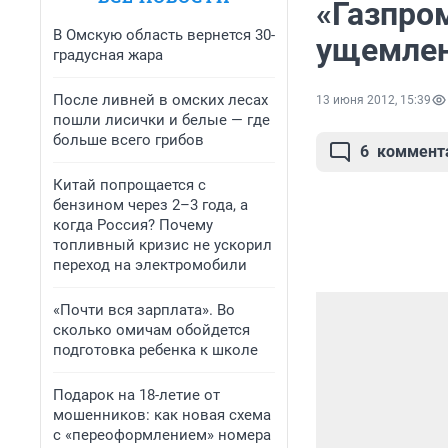
«Газпро
В Омскую область вернется 30-
ущемлен
градусная жара
После ливней в омских лесах
13 июня 2012, 15:39
пошли лисички и белые — где
больше всего грибов
6
коммент
Китай попрощается с
бензином через 2–3 года, а
когда Россия? Почему
топливный кризис не ускорил
переход на электромобили
«Почти вся зарплата». Во
сколько омичам обойдется
подготовка ребенка к школе
Подарок на 18-летие от
мошенников: как новая схема
с «переоформлением» номера