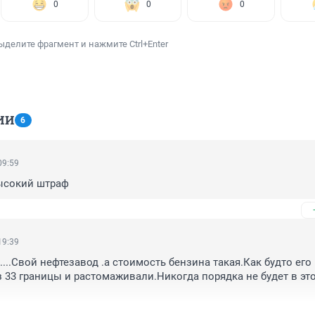
0
0
0
ыделите фрагмент и нажмите Ctrl+Enter
ИИ
6
09:59
высокий штраф
19:39
.....Свой нефтезавод .а стоимость бензина такая.Как будто его 
 33 границы и растомаживали.Никогда порядка не будет в это