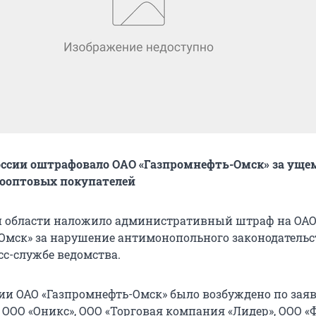
оссии оштрафовало ОАО «Газпромнефть-Омск» за уще
кооптовых покупателей
й области наложило административный штраф на ОА
Омск» за нарушение антимонопольного законодательс
сс-службе ведомства.
ии ОАО «Газпромнефть-Омск» было возбуждено по зая
, ООО «Оникс», ООО «Торговая компания «Лидер», ООО 