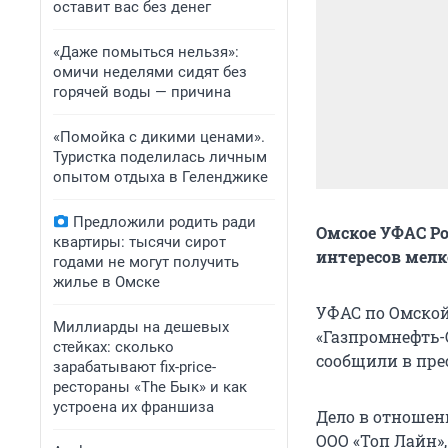
оставит вас без денег
«Даже помыться нельзя»:
омичи неделями сидят без
горячей воды — причина
«Помойка с дикими ценами».
Туристка поделилась личным
опытом отдыха в Геленджике
Предложили родить ради
Омское УФАС Р
квартиры: тысячи сирот
интересов мел
годами не могут получить
жилье в Омске
УФАС по Омско
Миллиарды на дешевых
«Газпромнефть-
стейках: сколько
сообщили в пре
зарабатывают fix-price-
рестораны «The Бык» и как
устроена их франшиза
Дело в отношен
ООО «Топ Лайн»