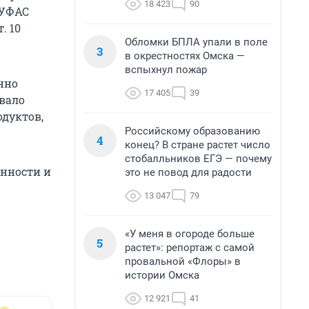
18 423
90
 УФАС
. 10
Обломки БПЛА упали в поле
3
в окрестностях Омска —
вспыхнул пожар
нно
17 405
39
вало
дуктов,
Российскому образованию
4
конец? В стране растет число
стобалльников ЕГЭ — почему
енности и
это не повод для радости
13 047
79
«У меня в огороде больше
5
растет»: репортаж с самой
провальной «Флоры» в
истории Омска
12 921
41