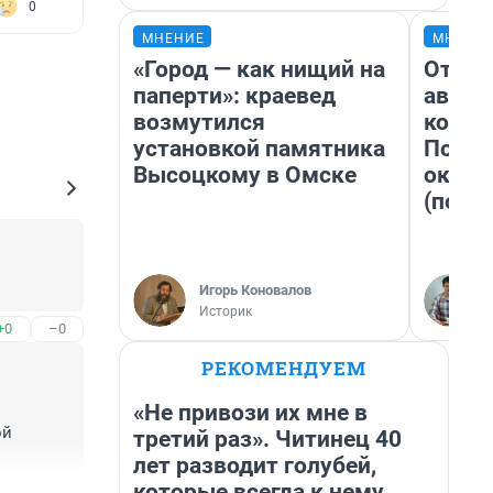
0
МНЕНИЕ
МНЕНИ
«Город — как нищий на
От су
паперти»: краевед
автоб
возмутился
конди
установкой памятника
Почем
Высоцкому в Омске
оказа
(почти
Игорь Коновалов
Историк
+0
–0
РЕКОМЕНДУЕМ
«Не привози их мне в
й 
третий раз». Читинец 40
лет разводит голубей,
которые всегда к нему