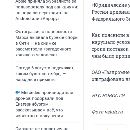
Apple приняла журналиста за
«Юридические ус
пользователя под санкциями:
России признало
не пора ли переходить на
Федерального З
Android или «Аврору»
Фотография с поверхности
Как пояснили в
Марса вызвала бурные споры
нарушало услов
в Сети — на снимке
сроки поставок
рассмотрели «загадочного
ходящего человека»
чем было пропи
Погода 6 августа подскажет,
ОАО «Газпромне
каким будет сентябрь, —
оштрафовано на 
народные приметы
Mercedes производителя
НГС.НОВОСТИ
дронов подорвали под
Екатеринбургом —
рассказываем всё, что
Фото vsluh.ru
известно о покушении
Сможете не попасться на