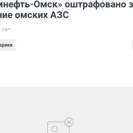
мнефть-Омск» оштрафовано 
ие омских АЗС
5 871
ариев