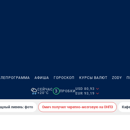
ЕЛЕПРОГРАММА
АФИША
ГОРОСКОП
КУРСЫ ВАЛЮТ
ZODY
П
USD 80,93
СЕЙЧАС
3
ПРОБКИ
+20°C
EUR 93,19
ощный ливень: фото
Омич получил черепно-мозговую на ОНПЗ
Кафе