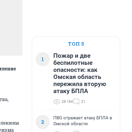
ТОП 5
Пожар и две
1
беспилотные
мление
опасности: как
Омская область
пережила вторую
атаку БПЛА
О
тва,
28 184
21
ПВО отражает атаку БПЛА в
2
влениям
Омской области
«Фирма