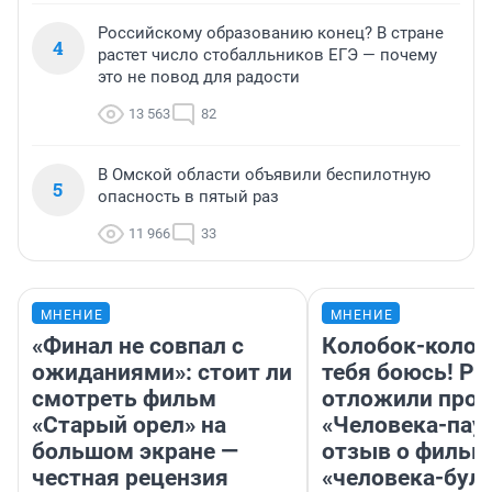
Российскому образованию конец? В стране
4
растет число стобалльников ЕГЭ — почему
это не повод для радости
13 563
82
В Омской области объявили беспилотную
5
опасность в пятый раз
11 966
33
МНЕНИЕ
МНЕНИЕ
«Финал не совпал с
Колобок-колобо
ожиданиями»: стоит ли
тебя боюсь! Ра
смотреть фильм
отложили прок
«Старый орел» на
«Человека-пау
большом экране —
отзыв о фильм
честная рецензия
«человека-бул