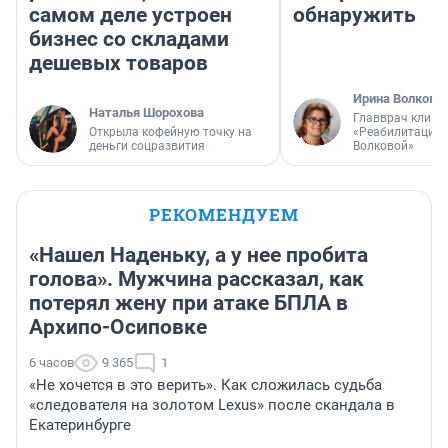
самом деле устроен
обнаружить
бизнес со складами
дешевых товаров
Ирина Волкова
Наталья Шорохова
Главврач клини
Открыла кофейную точку на
«Реабилитация 
деньги соцразвития
Волковой»
РЕКОМЕНДУЕМ
«Нашел Наденьку, а у нее пробита
голова». Мужчина рассказал, как
потерял жену при атаке БПЛА в
Архипо-Осиповке
6 часов
9 365
1
«Не хочется в это верить». Как сложилась судьба
«следователя на золотом Lexus» после скандала в
Екатеринбурге