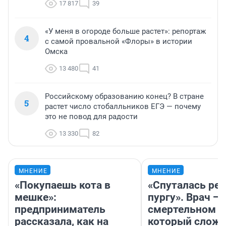
17 817
39
«У меня в огороде больше растет»: репортаж
4
с самой провальной «Флоры» в истории
Омска
13 480
41
Российскому образованию конец? В стране
5
растет число стобалльников ЕГЭ — почему
это не повод для радости
13 330
82
МНЕНИЕ
МНЕНИЕ
«Покупаешь кота в
«Спуталась реч
мешке»:
пургу». Врач — 
предприниматель
смертельном д
рассказала, как на
который слож