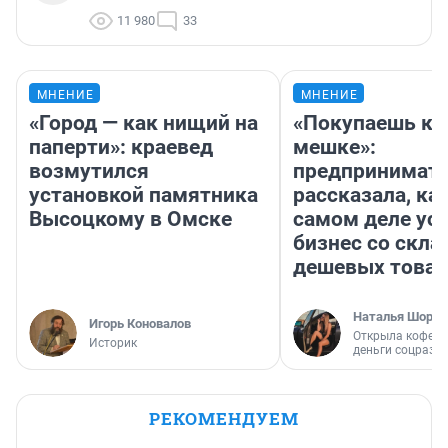
11 980
33
МНЕНИЕ
МНЕНИЕ
«Город — как нищий на
«Покупаешь ко
паперти»: краевед
мешке»:
возмутился
предпринимат
установкой памятника
рассказала, как
Высоцкому в Омске
самом деле ус
бизнес со скл
дешевых това
Наталья Шорох
Игорь Коновалов
Открыла кофейн
Историк
деньги соцразв
РЕКОМЕНДУЕМ