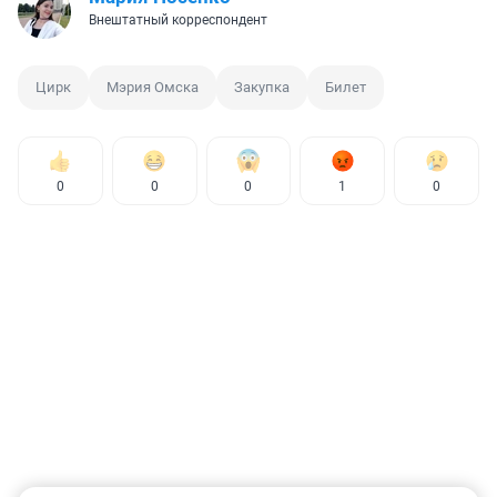
Внештатный корреспондент
Цирк
Мэрия Омска
Закупка
Билет
0
0
0
1
0