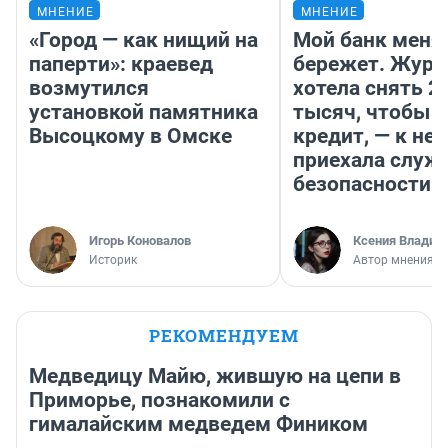
МНЕНИЕ
МНЕНИЕ
«Город — как нищий на
Мой банк меня
паперти»: краевед
бережет. Журн
возмутился
хотела снять 2
установкой памятника
тысяч, чтобы п
Высоцкому в Омске
кредит, — к не
приехала служ
безопасности
Игорь Коновалов
Ксения Владим
Историк
Автор мнения
РЕКОМЕНДУЕМ
Медведицу Майю, жившую на цепи в
Приморье, познакомили с
гималайским медведем Фиником