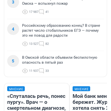
3
Омска — вспыхнул пожар
17 987
41
Российскому образованию конец? В стране
4
растет число стобалльников ЕГЭ — почему
это не повод для радости
13 527
82
В Омской области объявили беспилотную
5
опасность в пятый раз
11 937
33
МНЕНИЕ
МНЕНИЕ
«Спуталась речь, понес
Мой банк меня
пургу». Врач — о
бережет. Журн
смертельном диагнозе,
хотела снять 2