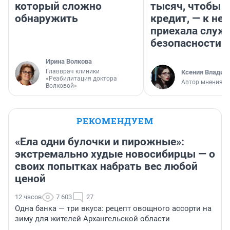
который сложно
тысяч, чтобы п
обнаружить
кредит, — к не
приехала служ
безопасности
Ирина Волкова
Главврач клиники
Ксения Владим
«Реабилитация доктора
Автор мнения
Волковой»
РЕКОМЕНДУЕМ
«Ела одни булочки и пирожные»:
экстремально худые новосибирцы — о
своих попытках набрать вес любой
ценой
12 часов
7 603
27
Одна банка — три вкуса: рецепт овощного ассорти на
зиму для жителей Архангельской области