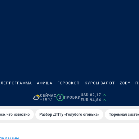
ЕЛЕПРОГРАММА
АФИША
ГОРОСКОП
КУРСЫ ВАЛЮТ
ZODY
П
USD 82,17
СЕЙЧАС
2
ПРОБКИ
+18°C
EUR 94,84
се, что известно
Разбор ДТП у «Голубого огонька»
Тюремная систе