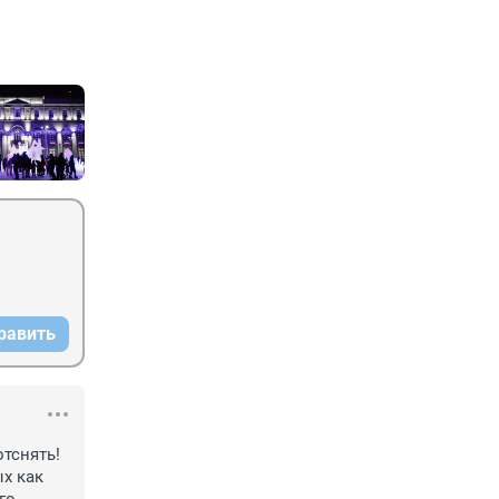
равить
тснять! 
х как 