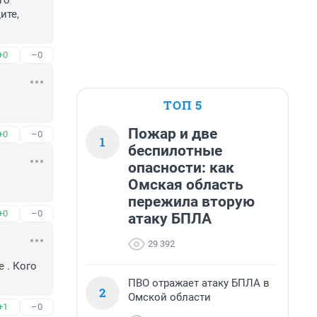
о 
те, 
+0
–0
ТОП 5
Пожар и две
+0
–0
1
беспилотные
опасности: как
Омская область
пережила вторую
+0
–0
атаку БПЛА
29 392
 . Кого 
ПВО отражает атаку БПЛА в
2
Омской области
+1
–0