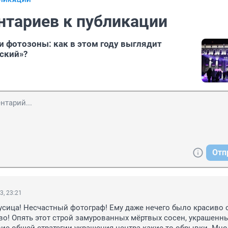
БЛИКАЦИИ
нтариев к публикации
 и фотозоны: как в этом году выглядит
ский»?
Отп
3, 23:21
усица! Несчастный фотограф! Ему даже нечего было красиво о
о! Опять этот строй замурованных мёртвых сосен, украшенны