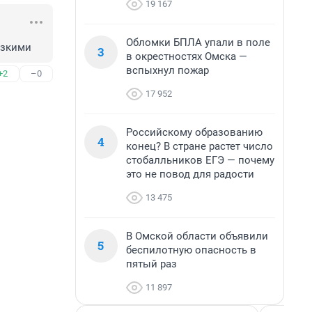
19 167
Обломки БПЛА упали в поле
изкими
3
в окрестностях Омска —
вспыхнул пожар
+2
–0
17 952
Российскому образованию
4
конец? В стране растет число
стобалльников ЕГЭ — почему
это не повод для радости
13 475
В Омской области объявили
5
беспилотную опасность в
пятый раз
11 897