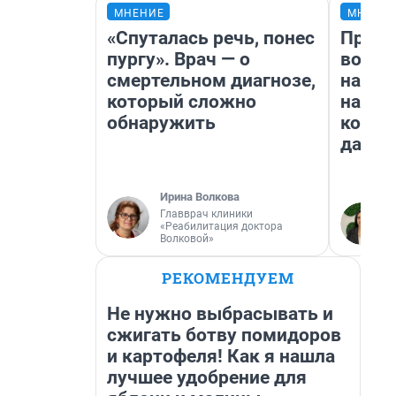
МНЕНИЕ
МНЕНИ
«Спуталась речь, понес
Прода
пургу». Врач — о
возьм
смертельном диагнозе,
нам г
который сложно
налог
обнаружить
косне
даже 
Ирина Волкова
Главврач клиники
«Реабилитация доктора
Волковой»
РЕКОМЕНДУЕМ
Не нужно выбрасывать и
сжигать ботву помидоров
и картофеля! Как я нашла
лучшее удобрение для