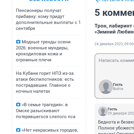
ПЕРЕЙТИ К ПУ
5 комме
Пенсионеры получат
прибавку: кому придут
дополнительные выплаты с 1
Трон, лабиринт
сентября
«Зимний Любин
Модные тренды осени
24 декабря 2023, 09:00
2026: военные мундиры,
крокодиловая кожа и
огромные плечи
На Кубани горит НПЗ из-за
атаки беспилотников: есть
пострадавшие. Главное о
Гость
Войти
ночных налетах
«В семье трагедия»: в
Гость
Омске разыскивают
29 декабря 202
потерявшегося слепого пса
Беднота и безвк
Полное убожеств
«Нет некрасивых городов,