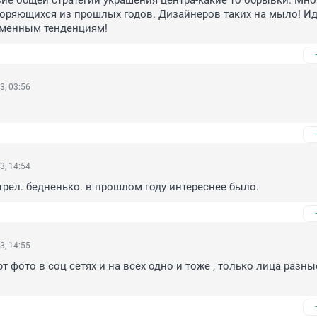
вие общей стратегии украшения центра-какие то обрывки. Мног
оряющихся из прошлых годов. Дизайнеров таких на мыло! Иди
еменным тенденциям!
3, 03:56
3, 14:54
рел. бедненько. в прошлом году интереснее было.
3, 14:55
 фото в соц сетях и на всех одно и тоже , только лица разные