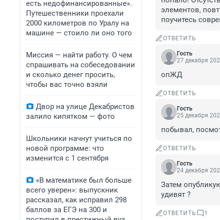
попало! Отсутст
есть недофинансированные».
элементов, повт
Путешественники проехали
поучитесь совр
2000 километров по Уралу на
машине — стоило ли оно того
ОТВЕТИТЬ
Гость
Миссия — найти работу. О чем
27 декабря 202
спрашивать на собеседовании
и сколько денег просить,
опЖД
чтобы вас точно взяли
ОТВЕТИТЬ
Двор на улице Декабристов
Гость
залило кипятком — фото
25 декабря 202
побывал, посмот
Школьники начнут учиться по
новой программе: что
ОТВЕТИТЬ
изменится с 1 сентября
Гость
24 декабря 202
«В математике был больше
Затем опубликуют
всего уверен»: выпускник
удивят ?
рассказал, как исправил 298
баллов за ЕГЭ на 300 и
ОТВЕТИТЬ
1
поступил в престижный вуз