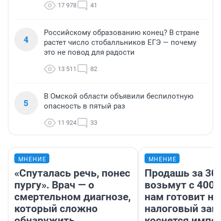
17 978
41
Российскому образованию конец? В стране
4
растет число стобалльников ЕГЭ — почему
это не повод для радости
13 511
82
В Омской области объявили беспилотную
5
опасность в пятый раз
11 924
33
МНЕНИЕ
МНЕНИЕ
«Спуталась речь, понес
Продашь за 300
пургу». Врач — о
возьмут с 4000
смертельном диагнозе,
нам готовит н
который сложно
налоговый зако
обнаружить
коснется импор