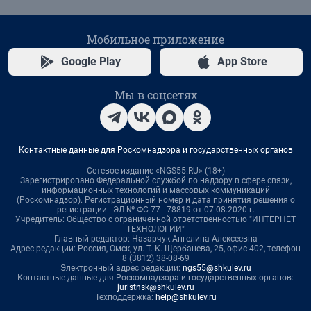
Мобильное приложение
Google Play
App Store
Мы в соцсетях
Контактные данные для Роскомнадзора и государственных органов
Сетевое издание «NGS55.RU» (18+)
Зарегистрировано Федеральной службой по надзору в сфере связи,
информационных технологий и массовых коммуникаций
(Роскомнадзор). Регистрационный номер и дата принятия решения о
регистрации - ЭЛ № ФС 77 - 78819 от 07.08.2020 г.
Учредитель: Общество с ограниченной ответственностью "ИНТЕРНЕТ
ТЕХНОЛОГИИ"
Главный редактор: Назарчук Ангелина Алексеевна
Адрес редакции: Россия, Омск, ул. Т. К. Щербанева, 25, офис 402, телефон
8 (3812) 38-08-69
Электронный адрес редакции:
ngs55@shkulev.ru
Контактные данные для Роскомнадзора и государственных органов:
juristnsk@shkulev.ru
Техподдержка:
help@shkulev.ru