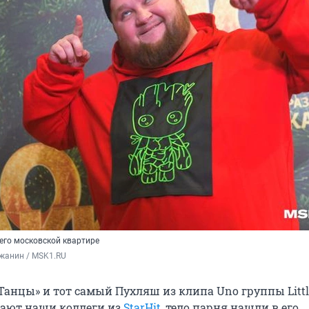
его московской квартире
жанин / MSK1.RU
анцы» и тот самый Пухляш из клипа Uno группы Littl
щают наши коллеги из
StarHit
, тело парня нашли в его