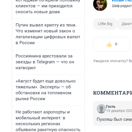
коттеджей потеряли половину
клиентов — им приходится
Шеф-редакт
сносить новые дома
Little Big
Дмит
Путин вывел крипту из тени.
Что изменит новый закон о
легализации цифровых валют
в России
0
Россиянина арестовали за
Увидели опечатку? В
звезды в Telegram — что он
натворил
«Август будет еще довольно
тяжелым». Эксперты — об
КОММЕНТАР
обстановке на топливном
рынке России
Гость
19 декабря 202
Не работают аэропорты и
мобильный интернет: в
Пухляш был симп
нескольких регионах
объявили ракетную опасность