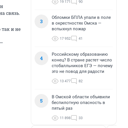
19 171
90
ен
а связь.
Обломки БПЛА упали в поле
3
в окрестностях Омска —
 так и не
вспыхнул пожар
17 952
41
 —
Российскому образованию
4
конец? В стране растет число
стобалльников ЕГЭ — почему
это не повод для радости
13 477
82
В Омской области объявили
5
беспилотную опасность в
пятый раз
11 898
33