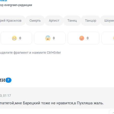
ор evergreen-редакции
рий Красилов
Смерть
Артист
Танец
Танцор
Шоум
0
0
0
ыделите фрагмент и нажмите Ctrl+Enter
ИИ
7
3, 01:17
атягой,мне Барецкий тоже не нравится,а Пухляша жаль.