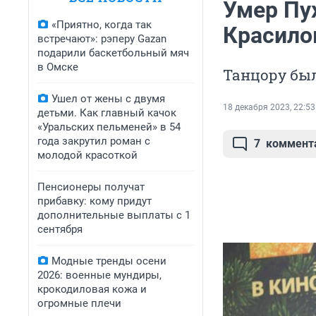
Умер Пух
«Приятно, когда так
Красило
встречают»: рэперу Gazan
подарили баскетбольный мяч
в Омске
Танцору был
Ушел от жены с двумя
18 декабря 2023, 22:53
детьми. Как главный качок
«Уральских пельменей» в 54
года закрутил роман с
7
коммент
молодой красоткой
Пенсионеры получат
прибавку: кому придут
дополнительные выплаты с 1
сентября
Модные тренды осени
2026: военные мундиры,
крокодиловая кожа и
огромные плечи