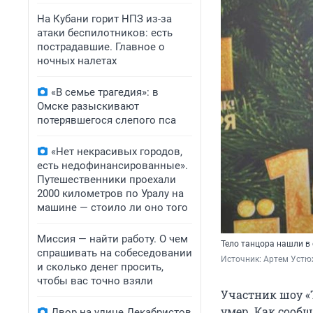
На Кубани горит НПЗ из-за
атаки беспилотников: есть
пострадавшие. Главное о
ночных налетах
«В семье трагедия»: в
Омске разыскивают
потерявшегося слепого пса
«Нет некрасивых городов,
есть недофинансированные».
Путешественники проехали
2000 километров по Уралу на
машине — стоило ли оно того
Миссия — найти работу. О чем
Тело танцора нашли в 
спрашивать на собеседовании
Источник: 
Артем Устю
и сколько денег просить,
чтобы вас точно взяли
Участник шоу «Т
умер. Как сооб
Двор на улице Декабристов