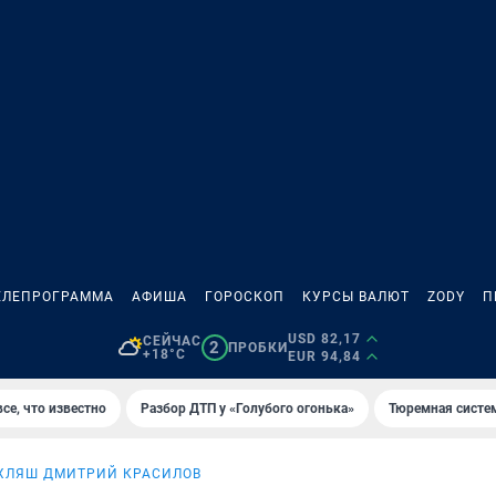
ЕЛЕПРОГРАММА
АФИША
ГОРОСКОП
КУРСЫ ВАЛЮТ
ZODY
П
USD 82,17
СЕЙЧАС
2
ПРОБКИ
+18°C
EUR 94,84
се, что известно
Разбор ДТП у «Голубого огонька»
Тюремная систе
ХЛЯШ ДМИТРИЙ КРАСИЛОВ