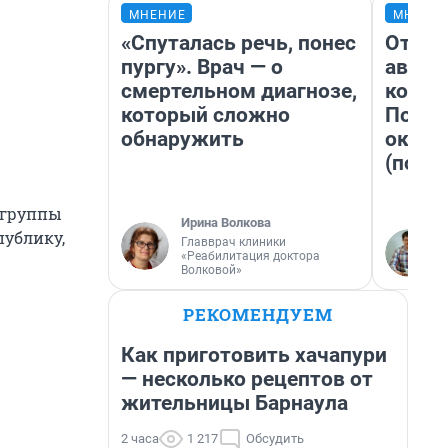
МНЕНИЕ
МНЕНИ
«Спуталась речь, понес
От су
пургу». Врач — о
автоб
смертельном диагнозе,
конди
который сложно
Почем
обнаружить
оказа
(почти
 группы
Ирина Волкова
публику,
Главврач клиники
«Реабилитация доктора
Волковой»
РЕКОМЕНДУЕМ
Как приготовить хачапури
— несколько рецептов от
жительницы Барнаула
2 часа
1 217
Обсудить