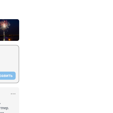
равить
 
лер. 