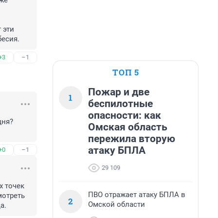
же 
эти 
есия.
+3
–1
ТОП 5
Пожар и две
1
беспилотные
опасности: как
ня? 
Омская область
пережила вторую
атаку БПЛА
+0
–1
29 109
 точек 
ПВО отражает атаку БПЛА в
отреть 
2
Омской области
а.