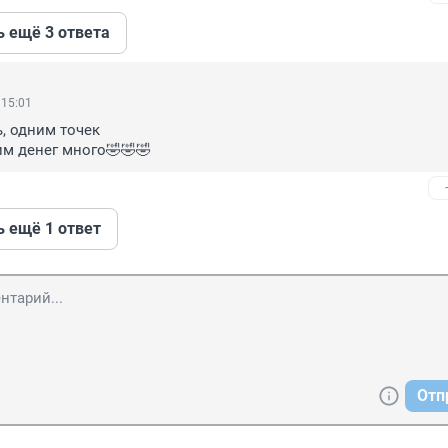
ь ещё 3 ответа
 15:01
, одним точек

им денег много🤣🤣🤣
ь ещё 1 ответ
Отп