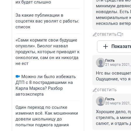
Эти средства мо
их будет слышно
минимум девянос
новоделы. Есть 
За какие публикации в
мемориальные ко
соцсетях вас уволят с работы:
несколько ветер
список
ОТВЕТИТЬ
1
«Сами кормите свои будущие
опухоли». Биолог назвал
Показат
продукты, которые приводят к
онкологии, сам он их никогда
Гость
не ест
21 марта 2021,
Нгс вы освещает
Можно ли было избежать
Ощущение, что я
ДТП с 8 пострадавшими на
Карла Маркса? Разбор
ОТВЕТИТЬ
автоэксперта
Гость
20 марта 2021,
Один переход по ссылке
Хорошее дело, пр
изменил всё. Как мошенники
стрелять, а мин
довели школьницу до
салют, и отдать
попытки поджога здания