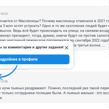
 18:03
ичается от Масленицы? Почему масленицу отменили в 2021 год
а 3 млн хотят устроить? Одно и то же скопление людей будет и
высок. Ведь всё будет происходить на улице, на свежем воздух
иехал президент, тогда, думаю, омичи будут не против салюта
маю, масочный режим еще продержится до сентября 2022 года!
в и опять всем рты масками закроют! Типа третья волна ....
ы за комментарии и другие задания!
одробнее в профиле
ь ещё 1 ответ
 15:06
 кучи пьяных раздражают. Помню, последний раз такой перег
е только сотрудники полиции были. А пьяные мальки - это во
е.