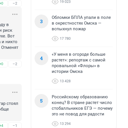
19 023
+0
–2
Обломки БПЛА упали в поле
3
в окрестностях Омска —
у в 
вспыхнул пожар
 риск 
е. Вот 
17 780
 и никто 
 Отменят 
«У меня в огороде больше
4
растет»: репортаж с самой
+0
–2
провальной «Флоры» в
истории Омска
13 428
Российскому образованию
5
конец? В стране растет число
ар стоял 
стобалльников ЕГЭ — почему
обще 
это не повод для радости
13 294
+4
–1