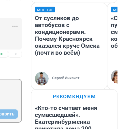
МНЕНИЕ
МНЕНИ
От сусликов до
«Спут
автобусов с
пургу»
кондиционерами.
смерт
Почему Красноярск
котор
оказался круче Омска
обнар
(почти во всём)
+0
–3
Сергей Энквист
РЕКОМЕНДУЕМ
«Кто-то считает меня
равить
сумасшедшей».
Екатеринбурженка
приютила дома 200