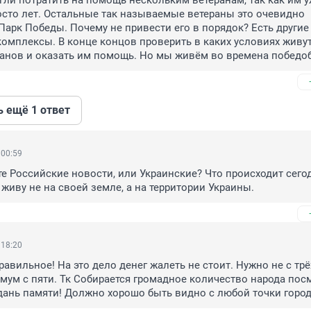
гли потратить на помощь нескольким ветеранам, так как им у
то лет. Остальные так называемые ветераны это очевидно 
Парк Победы. Почему не привести его в порядок? Есть другие 
мплексы. В конце концов проверить в каких условиях живут 
анов и оказать им помощь. Но мы живём во времена победоб
ь ещё 1 ответ
 00:59
е Российские новости, или Украинские? Что происходит сегод
 живу не на своей земле, а на территории Украины.
 18:20
авильное! На это дело денег жалеть не стоит. Нужно не с трёх
имум с пяти. Тк Собирается громадное количество народа посм
 дань памяти! Должно хорошо быть видно с любой точки город