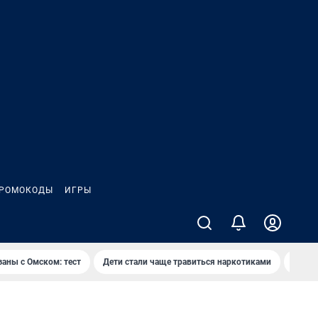
РОМОКОДЫ
ИГРЫ
заны с Омском: тест
Дети стали чаще травиться наркотиками
Появя