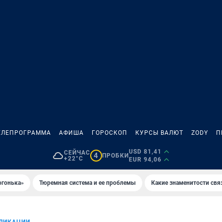
ЕЛЕПРОГРАММА
АФИША
ГОРОСКОП
КУРСЫ ВАЛЮТ
ZODY
П
USD 81,41
СЕЙЧАС
4
ПРОБКИ
+22°C
EUR 94,06
огонька»
Тюремная система и ее проблемы
Какие знаменитости свя