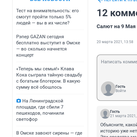
ПЕРЕЙТИ К ПУ
12 комм
Тест на внимательность: его
смогут пройти только 5%
людей — вы в их числе?
Салют на 9 Мая 
Рэпер GAZAN сегодня
20 марта 2021, 13:58
бесплатно выступит в Омске
— во сколько начнется
концерт
«Теперь мы семья!» Клава
Кока сыграла тайную свадьбу
с богатым блогером. В какую
сумму всё обошлось
Гость
Войти
На Ленинградской
площади, где сбили 7
Гость
пешеходов, починили
21 марта 2021,
светофор
Объясните, како
историю уже нет
В Омске завоют сирены — где