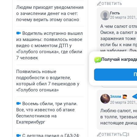
ОТВЕТИТЬ
Людям приходят уведомления
о зачислении денег на счет:
Гость
20 марта 2021,
почему верить этому опасно
А чем салют отл
Омске, а салют з
Водитель испуганно вышел
заражения тоже 
из машины: появилось новое
если бы к нам пр
видео с моментом ДТП у
не заболеет. Ду
«Голубого огонька», где сбили
на время выборо
7 человек
Получай наград
ОТВЕТИТЬ
1
Появились новые
П
подробности о водителе,
Показат
который сбил 7 пешеходов у
«Голубого огонька»
Эллли
20 марта 2021,
Восемь сбили, три упали.
Все, что известно об атаке
Люблю салют, но
беспилотников на
в толпе, трезвы
Екатеринбург
настоящее днищ
ОТВЕТИТЬ
3
С детства грезил о ГАЗ-24: