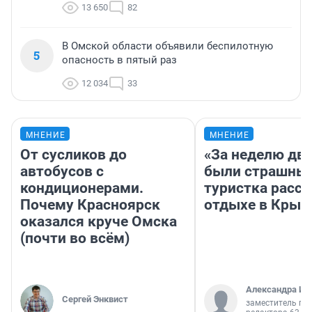
13 650
82
В Омской области объявили беспилотную
5
опасность в пятый раз
12 034
33
МНЕНИЕ
МНЕНИЕ
От сусликов до
«За неделю две
автобусов с
были страшные
кондиционерами.
туристка расск
Почему Красноярск
отдыхе в Крым
оказался круче Омска
(почти во всём)
Александра Ис
Сергей Энквист
заместитель гл