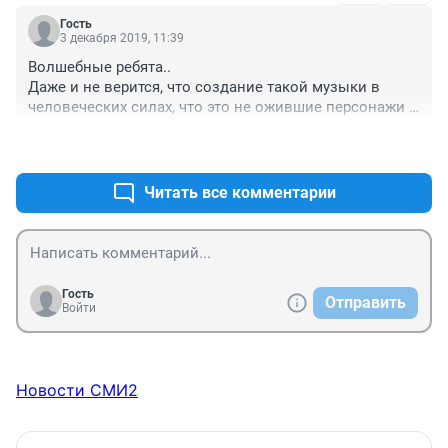
Гость
3 декабря 2019, 11:39
Волшебные ребята.. 

Даже и не верится, что создание такой музыки в 
человеческих силах, что это не ожившие персонажи 
северных эпосов - а скромные, сибирские ребята, 
+0
–0
милейшая супружеская пара.. 

Брутальный, вибрирующий, рык гигантского волка, 
Фенрира - заслуга Анатолия.. 

Читать все комментарии
Звуковые кружева, вьюга из нот и интонаций, 
царапающий нервы поток ледяного крошева - голос 
Наташи.. 

А всё вместе - Nytt Land, колыбельная спящих Богов 
севера, музыка, напоминающая нам о том, что в 
Гость
Отправить
наших венах всё ещё осталась частичка крови 
Войти
великих северных воинов, мореплавателей и 
завоевателей!..
Новости СМИ2