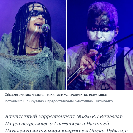
Образы омских музыкантов стали узнаваемы во всем мире
Источник: 
Luc Ghyselen / предоставлены Анатолием Пахаленко
Внештатный корреспондент NGS55.RU Вячеслав
Пацев встретился с Анатолием и Натальей
Пахаленко на съёмной квартире в Омске. Ребята, с