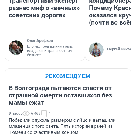
транспортный эксперт
кондиционерам
разнес миф о «вечных»
Почему Красно
советских дорогах
оказался круч
(почти во всём
Олег Арефьев
Блогер, предприниматель,
Сергей Энквист
владелец в транспортном
бизнесе
РЕКОМЕНДУЕМ
В Волгограде пытаются спасти от
страшной смерти оставшихся без
мамы ежат
9 часов
6 465
1
Победили опухоль размером с яйцо и вытащили
младенца с того света. Пять историй врачей из
Тюмени со счастливым концом