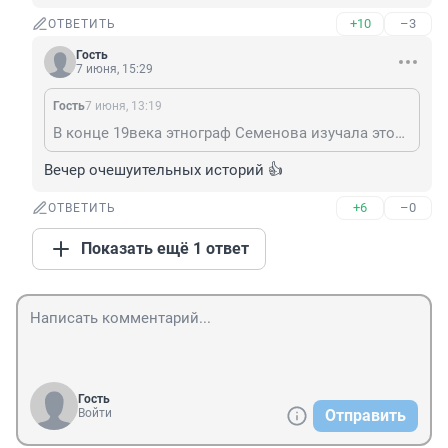
+10
–3
ОТВЕТИТЬ
Гость
7 июня, 15:29
Гость
7 июня, 13:19
В конце 19века этнограф Семенова изучала этот вопрос. За долгое время она нашла всего одного русского мужика, который не бил жену. Бить жену считалось нормальным. Один маленький мужик не мог достать до лица жены, залезал на скамью и оттуда бил. При этом все говорят, что это мусульмане плохо к женам относятся. )))
Вечер очешуительных историй 👍
+6
–0
ОТВЕТИТЬ
Показать ещё 1 ответ
Гость
Войти
Отправить