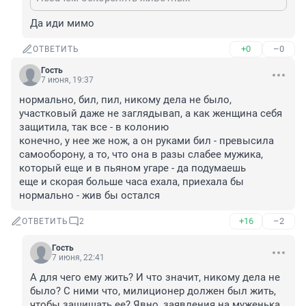
Да иди мимо
+0
–0
ОТВЕТИТЬ
Гость
7 июня, 19:37
нормально, бил, пил, никому дела не было, 
участковый даже не заглядывап, а как женщина себя 
защитила, так все - в колонию

конечно, у нее же нож, а он руками бил - превысила 
самооборону, а то, что она в разы слабее мужика, 
который еще и в пьяном угаре - да подумаешь

еще и скорая больше часа ехала, приехала бы 
нормально - жив бы остался
+16
–2
ОТВЕТИТЬ
2
Гость
7 июня, 22:41
А для чего ему жить? И что значит, никому дела не 
было? С ними что, милиционер должен был жить, 
чтобы защищать ее? Явно, заявления на муженька 