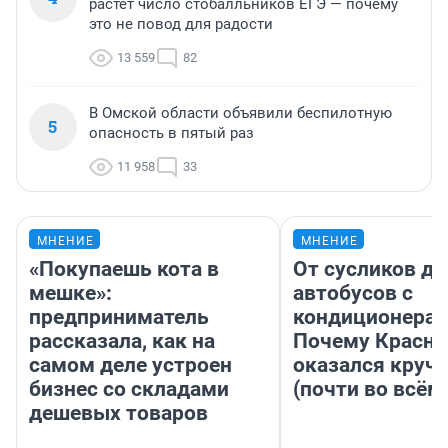
растет число стобалльников ЕГЭ — почему
это не повод для радости
13 559
82
В Омской области объявили беспилотную
5
опасность в пятый раз
11 958
33
МНЕНИЕ
МНЕНИЕ
«Покупаешь кота в
От сусликов до
мешке»:
автобусов с
предприниматель
кондиционерам
рассказала, как на
Почему Красно
самом деле устроен
оказался круч
бизнес со складами
(почти во всём
дешевых товаров