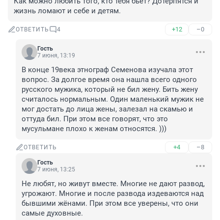
Как можно любить того, кто тебя бьет? Дотерпятся и 
жизнь ломают и себе и детям.
+12
–0
ОТВЕТИТЬ
4
Гость
7 июня, 13:19
В конце 19века этнограф Семенова изучала этот 
вопрос. За долгое время она нашла всего одного 
русского мужика, который не бил жену. Бить жену 
считалось нормальным. Один маленький мужик не 
мог достать до лица жены, залезал на скамью и 
оттуда бил. При этом все говорят, что это 
мусульмане плохо к женам относятся. )))
+4
–8
ОТВЕТИТЬ
Гость
7 июня, 13:25
Не любят, но живут вместе. Многие не дают развод, 
угрожают. Многие и после развода издеваются над 
бывшими жёнами. При этом все уверены, что они 
самые духовные.