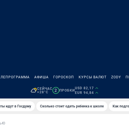
ЕЛЕПРОГРАММА
АФИША
ГОРОСКОП
КУРСЫ ВАЛЮТ
ZODY
П
USD 82,17
СЕЙЧАС
2
ПРОБКИ
+28°C
EUR 94,84
ты идут в Госдуму
Сколько стоит одеть ребенка к школе
Как подго
ВЬЮ