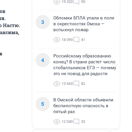
19 320
90
лов
ии.
Обломки БПЛА упали в поле
3
в окрестностях Омска —
ю Настю.
вспыхнул пожар
Максима,
18 090
41
в
Российскому образованию
4
конец? В стране растет число
стобалльников ЕГЭ — почему
это не повод для радости
13 660
82
В Омской области объявили
5
беспилотную опасность в
пятый раз
12 040
33