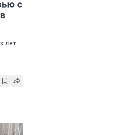
вью с
 в
х лет