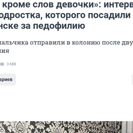
 кроме слов девочки»: интер
одростка, которого посадили
нске за педофилию
мальчика отправили в колонию после дву
ния
3 688
ариев