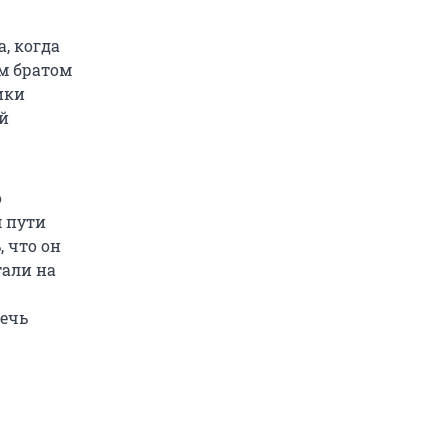
а, когда
м братом
ики
ой
о
м пути
, что он
тали на
лечь