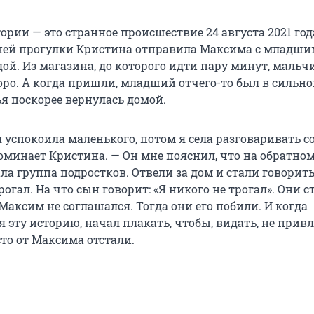
ории — это странное происшествие 24 августа 2021 год
ней прогулки Кристина отправила Максима с младши
дой. Из магазина, до которого идти пару минут, мальч
оро. А когда пришли, младший отчего-то был в сильн
ья поскорее вернулась домой.
 успокоила маленького, потом я села разговаривать с
оминает Кристина. — Он мне пояснил, что на обратно
а группа подростков. Отвели за дом и стали говорить
рогал. На что сын говорит: «Я никого не трогал». Они с
 Максим не соглашался. Тогда они его побили. И когда
 эту историю, начал плакать, чтобы, видать, не прив
то от Максима отстали.