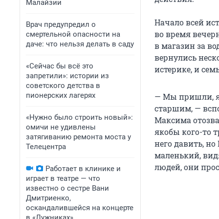
Малайзии
Начало всей ист
Врач предупредил о
во время вечер
смертельной опасности на
даче: что нельзя делать в саду
в магазин за во
вернулись неск
«Сейчас бы всё это
истерике, и сем
запретили»: истории из
советского детства в
пионерских лагерях
— Мы пришли, я
старшим, — всп
«Нужно было строить новый»:
Максима отозвал
омичи не удивлены
якобы кого-то т
затягиванию ремонта моста у
него давить, но
Телецентра
маленький, видя
людей, они прос
Работает в клинике и
играет в театре — что
известно о сестре Вани
Дмитриенко,
оскандалившейся на концерте
в «Лужниках»