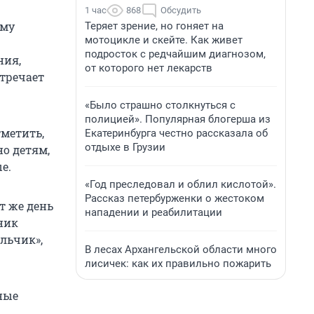
1 час
868
Обсудить
иму
Теряет зрение, но гоняет на
мотоцикле и скейте. Как живет
подросток с редчайшим диагнозом,
ния,
от которого нет лекарств
стречает
«Было страшно столкнуться с
полицией». Популярная блогерша из
метить,
Екатеринбурга честно рассказала об
отдыхе в Грузии
но детям,
е.
«Год преследовал и облил кислотой».
Рассказ петербурженки о жестоком
т же день
нападении и реабилитации
ник
льчик»,
В лесах Архангельской области много
лисичек: как их правильно пожарить
ные