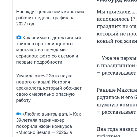
Мы приехали к 
Нас ждут целых семь коротких
рабочих недель: график на
исполнилось 17.
2027 год
праздник не ощу
который не прох
Как снимают детективный
новый год жизн
триллер про «свинцового
маньяка» со звездами
сериалов: фото со съемок и
— Уже не первы
первые подробности
в праздничной о
— рассказывает
Укусила змея? Зато паука
нового открыл! История
арахнолога, который обожает
Раньше Максим 
свою смертельно опасную
родилась и его 
работу
шумную компани
— рассказывает
«Люблю выигрывать!» Как
39-летняя парикмахер
покорила жюри конкурса
Два года назад
«Миссис Земля — 2026» в
действия.