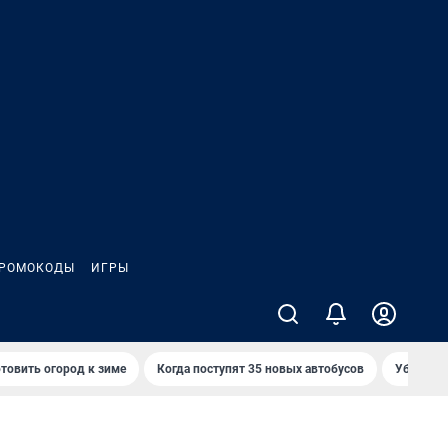
РОМОКОДЫ
ИГРЫ
товить огород к зиме
Когда поступят 35 новых автобусов
Убийца р