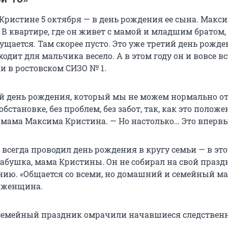
Кристине 5 октября — в день рождения ее сына. Макс
 В квартире, где он живет с мамой и младшим братом,
щается. Там скорее пусто. Это уже третий день рожде
одит для мальчика весело. А в этом году он и вовсе в
и в ростовском СИЗО № 1.
й день рождения, который мы не можем нормально от
бстановке, без проблем, без забот, так, как это положе
 мама Максима Кристина. — Но настолько… Это впервы
всегда проводил день рождения в кругу семьи — в это
бабушка, мама Кристины. Он не собирал на свой празд
ю. «Общается со всеми, но домашний и семейный ма
 женщина.
 семейный праздник омрачили начавшиеся следствен