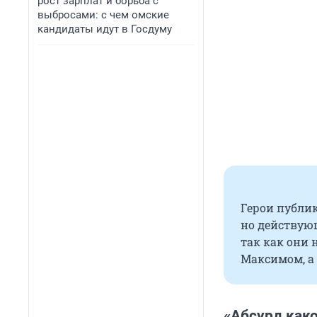
рост зарплат и борьба с
выбросами: с чем омские
кандидаты идут в Госдуму
Герои публик
но действую
так как они
Максимом, а
«Абсурд како