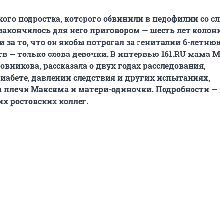
кого подростка, которого обвинили в педофилии со с
акончилось для него приговором — шесть лет колон
 за то, что он якобы потрогал за гениталии 6-летню
тв — только слова девочки. В интервью 161.RU мама 
овникова, рассказала о двух годах расследования,
иабете, давлении следствия и других испытаниях,
 плечи Максима и матери-одиночки. Подробности — 
х ростовских коллег.