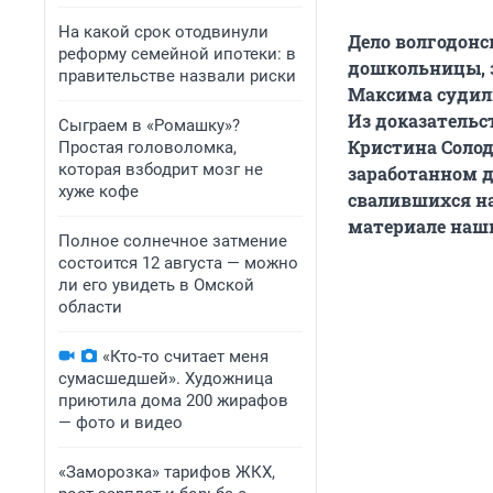
На какой срок отодвинули
Дело волгодонс
реформу семейной ипотеки: в
дошкольницы, з
правительстве назвали риски
Максима судили
Из доказательс
Сыграем в «Ромашку»?
Кристина Солод
Простая головоломка,
которая взбодрит мозг не
заработанном д
хуже кофе
свалившихся на
материале наши
Полное солнечное затмение
состоится 12 августа — можно
ли его увидеть в Омской
области
«Кто-то считает меня
сумасшедшей». Художница
приютила дома 200 жирафов
— фото и видео
«Заморозка» тарифов ЖКХ,