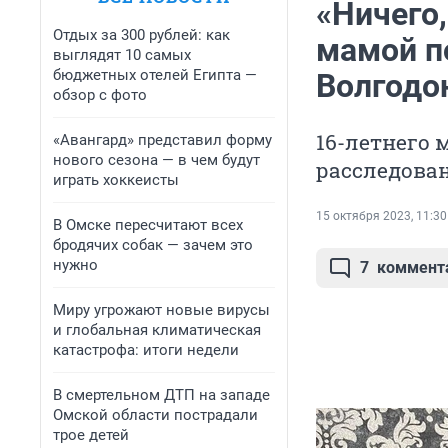
«Ничего,
Отдых за 300 рублей: как
мамой п
выглядят 10 самых
бюджетных отелей Египта —
Волгодо
обзор с фото
16-летнего 
«Авангард» представил форму
нового сезона — в чем будут
расследова
играть хоккеисты
15 октября 2023, 11:30
В Омске пересчитают всех
бродячих собак — зачем это
нужно
7
коммент
Миру угрожают новые вирусы
и глобальная климатическая
катастрофа: итоги недели
В смертельном ДТП на западе
Омской области пострадали
трое детей