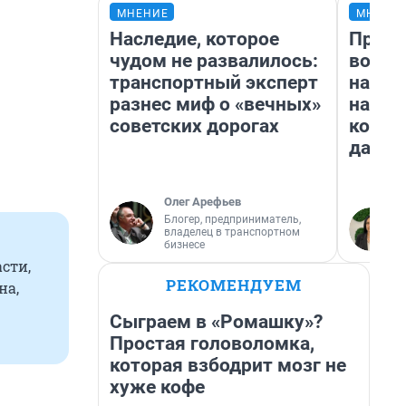
МНЕНИЕ
МНЕНИ
Наследие, которое
Прода
чудом не развалилось:
возьм
транспортный эксперт
нам г
разнес миф о «вечных»
налог
советских дорогах
косне
даже 
Олег Арефьев
Блогер, предприниматель,
владелец в транспортном
бизнесе
сти,
РЕКОМЕНДУЕМ
на,
Сыграем в «Ромашку»?
Простая головоломка,
которая взбодрит мозг не
хуже кофе