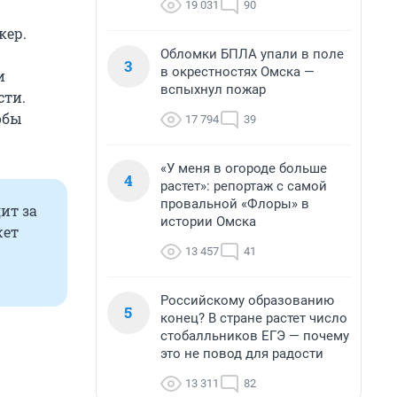
19 031
90
кер.
Обломки БПЛА упали в поле
3
в окрестностях Омска —
и
вспыхнул пожар
сти.
обы
17 794
39
«У меня в огороде больше
4
растет»: репортаж с самой
провальной «Флоры» в
дит за
истории Омска
жет
13 457
41
Российскому образованию
5
конец? В стране растет число
стобалльников ЕГЭ — почему
это не повод для радости
13 311
82