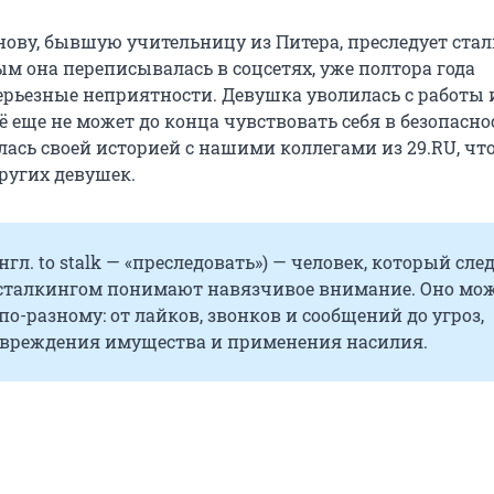
ову, бывшую учительницу из Питера, преследует стал
ым она переписывалась в соцсетях, уже полтора года
серьезные неприятности. Девушка уволилась с работы 
сё еще не может до конца чувствовать себя в безопасно
лась своей историей с нашими коллегами из 29.RU, чт
ругих девушек.
нгл. to stalk — «преследовать») — человек, который сле
 сталкингом понимают навязчивое внимание. Оно мо
о-разному: от лайков, звонков и сообщений до угроз,
овреждения имущества и применения насилия.