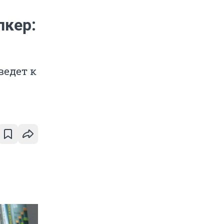
лкер:
ведет к