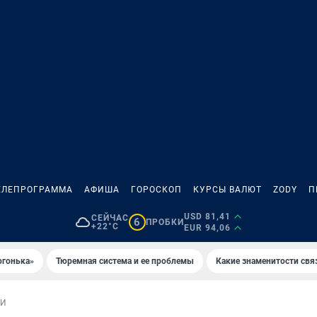
ЕЛЕПРОГРАММА
АФИША
ГОРОСКОП
КУРСЫ ВАЛЮТ
ZODY
П
USD 81,41
СЕЙЧАС
6
ПРОБКИ
+22°C
EUR 94,06
огонька»
Тюремная система и ее проблемы
Какие знаменитости свя
ИИ