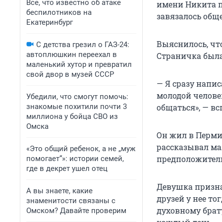
Все, что известно об атаке
имени Никита п
беспилотников на
завязалось общ
Екатеринбург
Выяснилось, чт
С детства грезил о ГАЗ-24:
автоплюшкин переехал в
Страничка была 
маленький хутор и превратил
свой двор в музей СССР
— Я сразу напис
молодой челове
Убедили, что смогут помочь:
знакомые похитили почти 3
общаться», — в
миллиона у бойца СВО из
Омска
Он жил в Перми,
рассказывал мал
«Это общий ребенок, а не „муж
предположитель
помогает“»: истории семей,
где в декрет ушел отец
Девушка признае
А вы знаете, какие
друзей у нее то
знаменитости связаны с
духовному брат
Омском? Давайте проверим