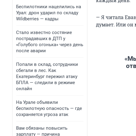
каждый день.
Беспилотники нацелились на
Урал: дрон ударил по складу
— Я читала Еван
Wildberries — кадры
думает. Или он
Стало известно состяние
пострадавших в ДТП у
«Голубого огонька» через день
после аварии
«Мы
Попали в склад, сотрудники
от
сбегали в лес. Как
Екатеринбург пережил атаку
БПЛА — следили в режиме
онлайн
На Урале объявили
беспилотную опасность — где
сохраняется угроза атак
Вам обязаны повысить
зарплату — причина