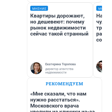
МНЕНИЕ
МНЕНИ
Квартиры дорожают,
Насле
но дешевеют: почему
чудом
рынок недвижимости
транс
сейчас такой странный
разне
совет
Екатерина Торопова
директор агентства
недвижимости
РЕКОМЕНДУЕМ
«Мне сказали, что нам
нужно расстаться».
Московского врача
уволили из клиники из-за