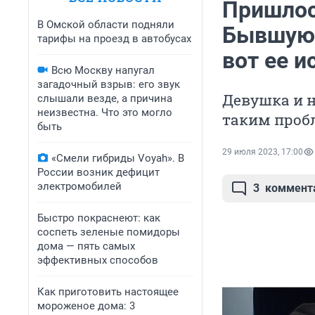
Пришлос
В Омской области подняли
Бывшую 
тарифы на проезд в автобусах
вот ее и
Всю Москву напугал
загадочный взрыв: его звук
Девушка и н
слышали везде, а причина
неизвестна. Что это могло
таким проб
быть
29 июля 2023, 17:00
«Смели гибриды Voyah». В
России возник дефицит
электромобилей
3
коммент
Быстро покраснеют: как
соспеть зеленые помидоры
дома — пять самых
эффективных способов
Как приготовить настоящее
мороженое дома: 3