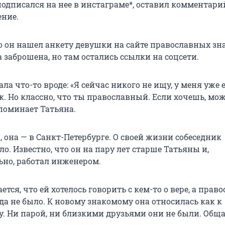
одписался на нее в инстаграме*, оставил комментарий
ение.
о он нашел анкету девушки на сайте православных зн
заброшена, но там остались ссылки на соцсети.
ала что-то вроде: «Я сейчас никого не ищу, у меня уже 
к. Но классно, что ты православный. Если хочешь, мо
споминает Татьяна.
 она — в Санкт-Петербурге. О своей жизни собеседник
о. Известно, что он на пару лет старше Татьяны и,
но, работал инженером.
тся, что ей хотелось говорить с кем-то о вере, а прав
гда не было. К новому знакомому она относилась как к
у. Ни парой, ни близкими друзьями они не были. Обща