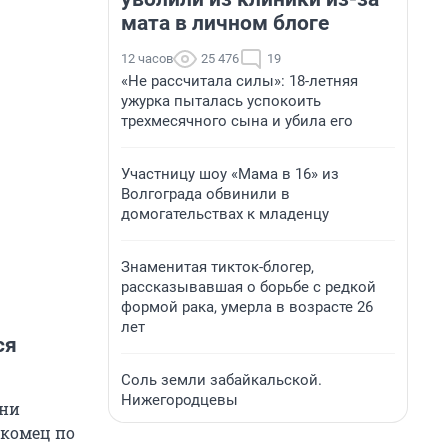
мата в личном блоге
12 часов
25 476
19
«Не рассчитала силы»: 18-летняя
ужурка пыталась успокоить
трехмесячного сына и убила его
Участницу шоу «Мама в 16» из
Волгограда обвинили в
домогательствах к младенцу
Знаменитая тикток-блогер,
рассказывавшая о борьбе с редкой
формой рака, умерла в возрасте 26
лет
ся
Соль земли забайкальской.
Нижегородцевы
зни
акомец по