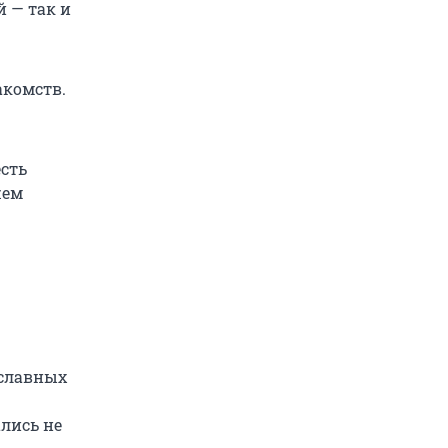
 — так и
акомств.
есть
жем
ославных
лись не