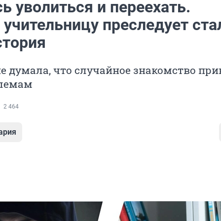
ь уволиться и переехать.
учительницу преследует ста
стория
е думала, что случайное знакомство при
лемам
2 464
ария