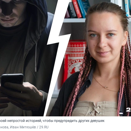
оей непростой историей, чтобы предупредить других девушек
нова, Иван Митюшёв / 29.RU 