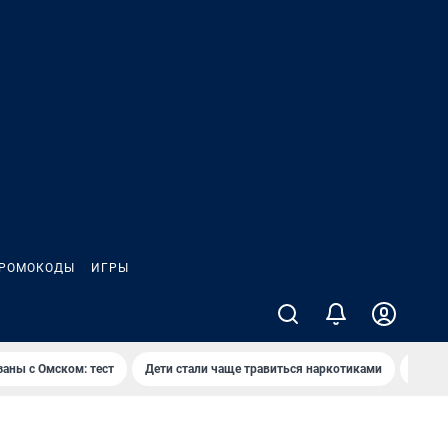
РОМОКОДЫ
ИГРЫ
заны с Омском: тест
Дети стали чаще травиться наркотиками
Появя