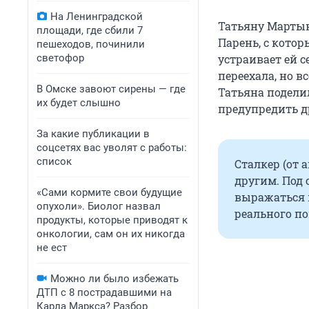
На Ленинградской
Татьяну Мартын
площади, где сбили 7
Парень, с котор
пешеходов, починили
светофор
устраивает ей 
переехала, но в
В Омске завоют сирены — где
Татьяна подели
их будет слышно
предупредить д
За какие публикации в
соцсетях вас уволят с работы:
список
Сталкер (от а
другим. Под
«Сами кормите свои будущие
выражаться п
опухоли». Биолог назвал
реального п
продукты, которые приводят к
онкологии, сам он их никогда
не ест
Можно ли было избежать
ДТП с 8 пострадавшими на
Карла Маркса? Разбор