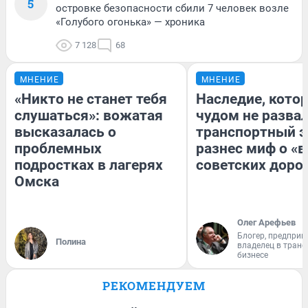
5
островке безопасности сбили 7 человек возле
«Голубого огонька» — хроника
7 128
68
МНЕНИЕ
МНЕНИЕ
«Никто не станет тебя
Наследие, кото
слушаться»: вожатая
чудом не разва
высказалась о
транспортный э
проблемных
разнес миф о «
подростках в лагерях
советских доро
Омска
Олег Арефьев
Блогер, предприн
Полина
владелец в тран
бизнесе
РЕКОМЕНДУЕМ