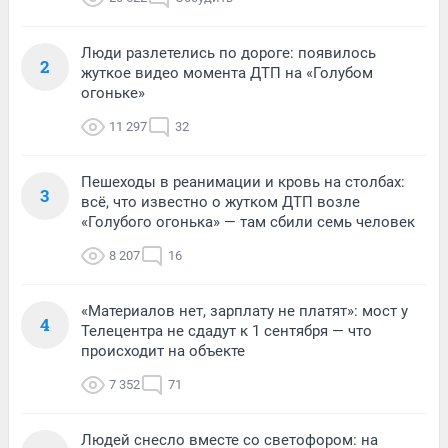
Люди разлетелись по дороге: появилось
2
жуткое видео момента ДТП на «Голубом
огоньке»
11 297
32
Пешеходы в реанимации и кровь на столбах:
3
всё, что известно о жутком ДТП возле
«Голубого огонька» — там сбили семь человек
8 207
16
«Материалов нет, зарплату не платят»: мост у
4
Телецентра не сдадут к 1 сентября — что
происходит на объекте
7 352
71
Людей снесло вместе со светофором: на