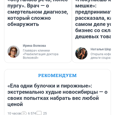
пургу». Врач — о
мешке»:
смертельном диагнозе,
предпринимат
который сложно
рассказала, как
обнаружить
самом деле ус
бизнес со скл
дешевых това
Ирина Волкова
Наталья Шорох
Главврач клиники
«Реабилитация доктора
Открыла кофейн
Волковой»
деньги соцразв
РЕКОМЕНДУЕМ
«Ела одни булочки и пирожные»:
экстремально худые новосибирцы — о
своих попытках набрать вес любой
ценой
10 часов
6 574
25