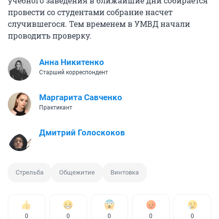
учебного заведения в ближайшие дни собирается
провести со студентами собрание насчет
случившегося. Тем временем в УМВД начали
проводить проверку.
Анна Никитенко
Старший корреспондент
Маргарита Савченко
Практикант
Дмитрий Голоскоков
Стрельба
Общежитие
Винтовка
0
0
0
0
0