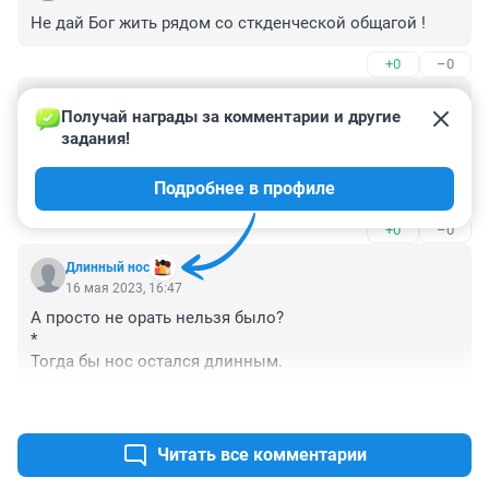
Не дай Бог жить рядом со сткденческой общагой !
+0
–0
Гость
17 мая 2023, 00:16
Получай награды за комментарии и другие 
задания!
Само по себе соседство в одном доме общежития и 
частных владельцев - уже предпосылка. Не от 
Подробнее в профиле
большого ума такое сделано. У того, кто работает и 
потому рискует быть уволенным с работы - не 
+0
–0
сильно-то много общего в распорядке дня с теми, кто 
имеет меньше последствий от ночного бдения и 
Длинный нос
просыпа утром.
16 мая 2023, 16:47
А просто не орать нельзя было?

*

Тогда бы нос остался длинным.
+0
–0
Читать все комментарии