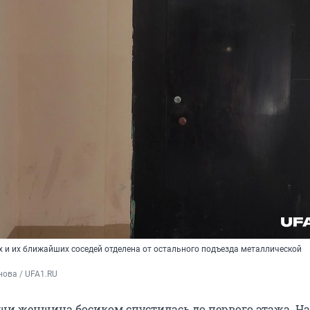
 и их ближайших соседей отделена от остального подъезда металлической
ова / UFA1.RU
щи женщина босиком спустилась до первого этажа. На