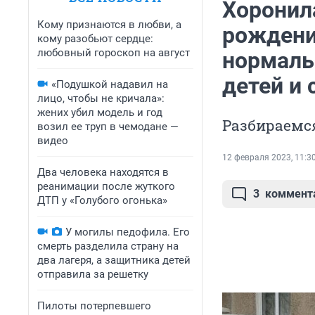
Хоронил
Кому признаются в любви, а
рождени
кому разобьют сердце:
любовный гороскоп на август
нормаль
детей и 
«Подушкой надавил на
лицо, чтобы не кричала»:
жених убил модель и год
Разбираемся
возил ее труп в чемодане —
видео
12 февраля 2023, 11:3
Два человека находятся в
реанимации после жуткого
3
коммент
ДТП у «Голубого огонька»
У могилы педофила. Его
смерть разделила страну на
два лагеря, а защитника детей
отправила за решетку
Пилоты потерпевшего