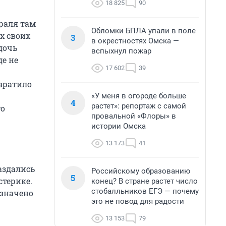
18 825
90
раля там
Обломки БПЛА упали в поле
х своих
3
в окрестностях Омска —
дочь
вспыхнул пожар
де не
17 602
39
вратило
«У меня в огороде больше
4
растет»: репортаж с самой
то
провальной «Флоры» в
истории Омска
13 173
41
аздались
Российскому образованию
5
стерике.
конец? В стране растет число
стобалльников ЕГЭ — почему
означено
это не повод для радости
13 153
79