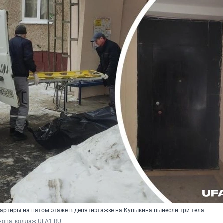
вартиры на пятом этаже в девятиэтажке на Кувыкина вынесли три тела
нова, коллаж UFA1.RU