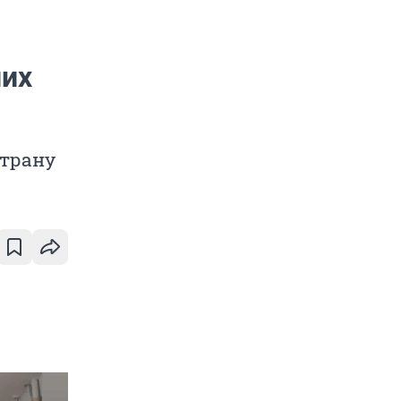
них
страну