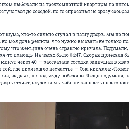
нком выбежали из трехкомнатной квартиры на пятом
стучаться до соседей, но те спросонья не сразу сообра
от шума, кто-то сильно стучал в нашу дверь. Мы не по
, но моя дочь решила, что нужно вызвать не только п
отому что женщина очень страшно кричала. Подумали,
ая-то помощь. На часах было 04:47. Скорая приехала б
минут через 40, — рассказала соседка, живущая в ква
той, где произошло несчастье. — Она кричала: «Помог
 она, видимо, по подъезду побежала. Я еще подумала, 
дверь стучат, неужели мы забыли запереть перегородк