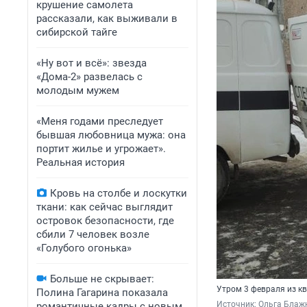
крушение самолета
рассказали, как выживали в
сибирской тайге
«Ну вот и всё»: звезда
«Дома-2» развелась с
молодым мужем
«Меня годами преследует
бывшая любовница мужа: она
портит жилье и угрожает».
Реальная история
Кровь на столбе и лоскутки
ткани: как сейчас выглядит
островок безопасности, где
сбили 7 человек возле
«Голубого огонька»
Больше не скрывает:
Утром 3 февраля из к
Полина Гагарина показала
Источник: 
Ольга Блаж
романтичные кадры с новым