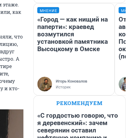
 этаже.
МНЕНИЕ
МНЕНИ
зили, как
«Город — как нищий на
От су
паперти»: краевед
автоб
возмутился
конди
няли, что
установкой памятника
Почем
олицию,
Высоцкому в Омске
оказа
 вдруг
(почти
ыстро. А
ртире
ите,
почему
Игорь Коновалов
Историк
у и кто-
РЕКОМЕНДУЕМ
«С гордостью говорю, что
я деревенский»: зачем
северянин оставил
нефтяную компанию и