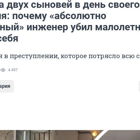
а двух сыновей в день своего
я: почему «абсолютно
ный» инженер убил малолет
себя
 в преступлении, которое потрясло всю 
0
4 497
ария