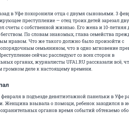
азад в Уфе похоронили отца с двумя сыновьями. 3 фев
рующее преступление — отец троих детей зарезал дву
л счеты с собственной жизнью. Его жена и 10-летняя 
бегством. По словам знакомых, глава семейства преж
ым нравом. Что же такого должно было произойти с
ропорядочным семьянином, что в одно мгновение пре
Преступление сейчас расследуют со всех сторон в
ьных органах, журналисты UFA1.RU рассказали всё, ч
ом громком деле к настоящему времени.
пал
 февраля в подъезде девятиэтажной панельки в Уфе р
. Женщина взывала о помощи, ребенок заходился в и
оохранительных органов время событий обтекаемо об