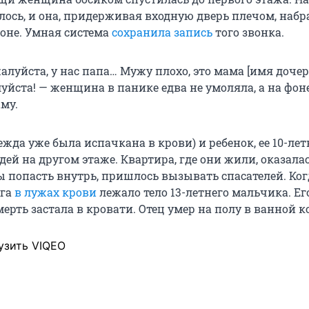
лось, и она, придерживая входную дверь плечом, набр
оне. Умная система
сохранила запись
того звонка.
алуйста, у нас папа… Мужу плохо, это мама [имя дочер
уйста! — женщина в панике едва не умоляла, а на фон
му.
жда уже была испачкана в крови) и ребенок, ее 10-лет
дей на другом этаже. Квартира, где они жили, оказала
бы попасть внутрь, пришлось вызывать спасателей. Ког
ога
в лужах крови
лежало тело 13-летнего мальчика. Его
мерть застала в кровати. Отец умер на полу в ванной к
узить VIQEO