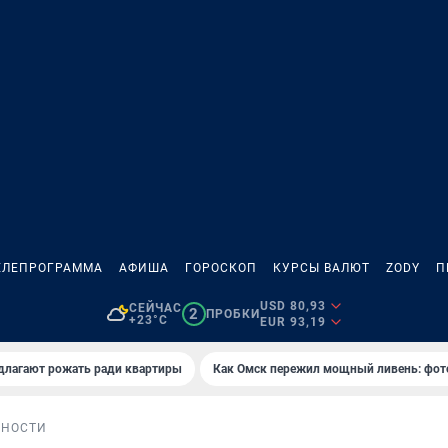
ЕЛЕПРОГРАММА
АФИША
ГОРОСКОП
КУРСЫ ВАЛЮТ
ZODY
П
USD 80,93
СЕЙЧАС
2
ПРОБКИ
+23°C
EUR 93,19
длагают рожать ради квартиры
Как Омск пережил мощный ливень: фот
БНОСТИ