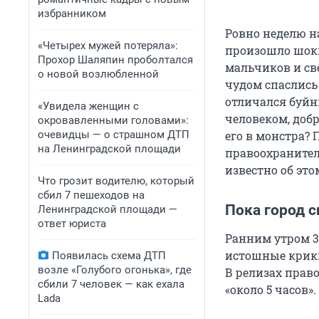
избранником
Ровно неделю н
«Четырех мужей потеряла»:
произошло шоки
Прохор Шаляпин проболтался
мальчиков и све
о новой возлюбленной
чудом спаслись 
отличался буйн
«Увидела женщин с
человеком, доб
окровавленными головами»:
очевидцы — о страшном ДТП
его в монстра? 
на Ленинградской площади
правоохранител
известно об эт
Что грозит водителю, который
сбил 7 пешеходов на
Пока город с
Ленинградской площади —
ответ юриста
Ранним утром 3
истошные крики
Появилась схема ДТП
возле «Голубого огонька», где
В релизах прав
сбили 7 человек — как ехала
«около 5 часов».
Lada