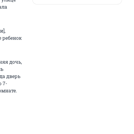
ала
и],
е ребенок
няя дочь,
сь
да дверь
 7-
омнате.