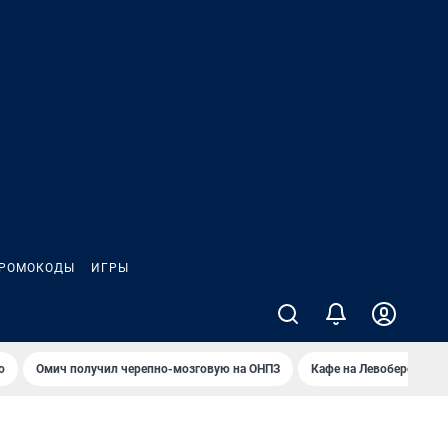
РОМОКОДЫ
ИГРЫ
о
Омич получил черепно-мозговую на ОНПЗ
Кафе на Левобережье в