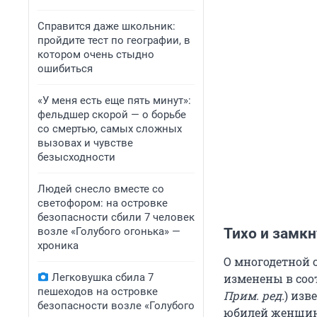
Справится даже школьник:
пройдите тест по географии, в
котором очень стыдно
ошибиться
«У меня есть еще пять минут»:
фельдшер скорой — о борьбе
со смертью, самых сложных
вызовах и чувстве
безысходности
Людей снесло вместе со
светофором: на островке
безопасности сбили 7 человек
возле «Голубого огонька» —
Тихо и замкн
хроника
О многодетной 
Легковушка сбила 7
изменены в соо
пешеходов на островке
Прим. ред.
) изв
безопасности возле «Голубого
юбилей женщина