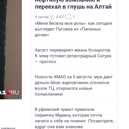
переехал в глушь на Алтай
8 часов
4 631
1
«Меня бесила моя роль»: как сегодня
выглядит Пуговка из «Папиных
дочек»
Август перевернет жизнь Козерогов.
К чему готовит ретроградный Сатурн
— прогноз
Новости ХМАО за 5 августа: муж дает
деньги Айзе, вартовчанин оголился
возле ТЦ, откроются новые
поликлиники
В уфимский приют привезли
пермячку Марину, которая почти
ничего о себе не помнит. Посмотрите,
вдруг она вам знакома
 улице