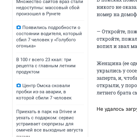
Множество сайтов враз стали
никого не оказа
недоступны: массовый сбой
произошел в Рунете
номер на домоф
Появились подробности о
— Откройте, пож
состоянии водителя, который
откройте, пожал
сбил 7 человек у «Голубого
вопил и звал ма
огонька»
В 100 г всего 23 ккал: три
Женщина (ее оде
рецепта с главным летним
укрылись у сосе
продуктом
заперта, и, что
открыли, у пор
Центр Омска сковали
пробки из-за аварии, в
летнего брата с
которой сбили 7 человек
Не удалось загр
Приехать в парк на Drivee и
уехать с подарком: сервис
устраивает сюрпризы для
омичей все выходные августа