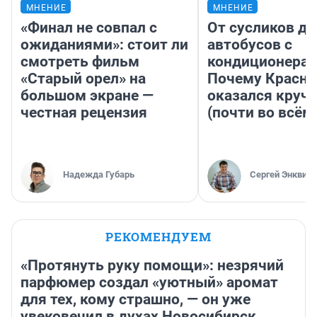
МНЕНИЕ
МНЕНИЕ
«Финал не совпал с
От сусликов до
ожиданиями»: стоит ли
автобусов с
смотреть фильм
кондиционерам
«Старый орел» на
Почему Красно
большом экране —
оказался круч
честная рецензия
(почти во всём
Надежда Губарь
Сергей Энквист
РЕКОМЕНДУЕМ
«Протянуть руку помощи»: незрячий
парфюмер создал «уютный» аромат
для тех, кому страшно, — он уже
увековечил в духах Новосибирск