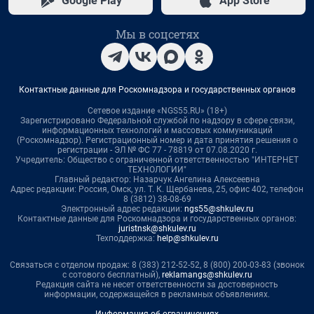
Google Play
App Store
Мы в соцсетях
Контактные данные для Роскомнадзора и государственных органов
Сетевое издание «NGS55.RU» (18+)
Зарегистрировано Федеральной службой по надзору в сфере связи,
информационных технологий и массовых коммуникаций
(Роскомнадзор). Регистрационный номер и дата принятия решения о
регистрации - ЭЛ № ФС 77 - 78819 от 07.08.2020 г.
Учредитель: Общество с ограниченной ответственностью "ИНТЕРНЕТ
ТЕХНОЛОГИИ"
Главный редактор: Назарчук Ангелина Алексеевна
Адрес редакции: Россия, Омск, ул. Т. К. Щербанева, 25, офис 402, телефон
8 (3812) 38-08-69
Электронный адрес редакции:
ngs55@shkulev.ru
Контактные данные для Роскомнадзора и государственных органов:
juristnsk@shkulev.ru
Техподдержка:
help@shkulev.ru
Связаться с отделом продаж: 8 (383) 212-52-52, 8 (800) 200-03-83 (звонок
с сотового бесплатный),
reklamangs@shkulev.ru
Редакция сайта не несет ответственности за достоверность
информации, содержащейся в рекламных объявлениях.