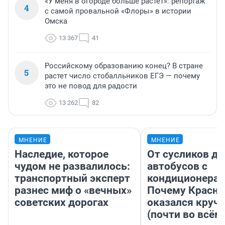
«У меня в огороде больше растет»: репортаж
4
с самой провальной «Флоры» в истории
Омска
13 367
41
Российскому образованию конец? В стране
5
растет число стобалльников ЕГЭ — почему
это не повод для радости
13 262
82
МНЕНИЕ
МНЕНИЕ
Наследие, которое
От сусликов до
чудом не развалилось:
автобусов с
транспортный эксперт
кондиционерам
разнес миф о «вечных»
Почему Красно
советских дорогах
оказался круч
(почти во всём