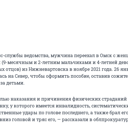
с-службы ведомства, мужчина переехал в Омск с же
и (9-месячным и 2-летним мальчиками и 4-летней дев
ых отцов) из Нижневартовска в ноябре 2021 года. 26 ян
ась на Север, чтобы оформить пособие, оставив сожит
за детьми.
лью наказания и причинения физических страданий 
нку, у которого имеется инвалидность, систематическ
венные удары по голове последнего, а также брал его 
низ головой и тряс его, — рассказали в облпрокуратур