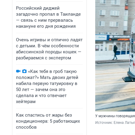
Российский диджей
загадочно пропал в Таиланде
— связь с ним прервалась
накануне его дня рождения
Очень игривы и отлично ладят
с детьми. В чём особенности
абиссинской породы кошек —
разбираемся с экспертом
«Как тебя в гроб такую
положат?» Мать двоих детей
набила первую татуировку в
50 лет — зачем она это
сделала и что отвечает
хейтерам
Как спастись от жары без
У мужчины говорящая
кондиционера: 5 работающих
Источник: 
Елена Латы
способов