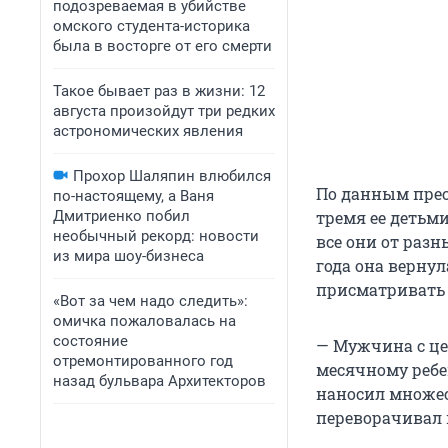
подозреваемая в убийстве
омского студента-историка
была в восторге от его смерти
Такое бывает раз в жизни: 12
августа произойдут три редких
астрономических явления
Прохор Шаляпин влюбился
По данным прес
по-настоящему, а Ваня
Дмитриенко побил
тремя ее детьм
необычный рекорд: новости
все они от разн
из мира шоу-бизнеса
года она вернул
присматривать 
«Вот за чем надо следить»:
омичка пожаловалась на
состояние
— Мужчина с це
отремонтированного год
месячному ребе
назад бульвара Архитекторов
наносил множест
переворачивал в