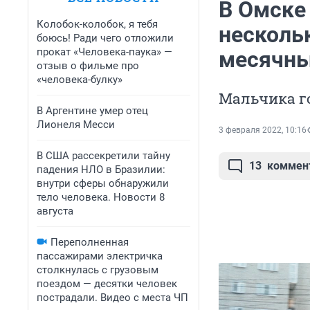
В Омске 
Колобок-колобок, я тебя
нескольк
боюсь! Ради чего отложили
прокат «Человека-паука» —
месячны
отзыв о фильме про
«человека-булку»
Мальчика г
В Аргентине умер отец
Лионеля Месси
3 февраля 2022, 10:16
В США рассекретили тайну
13
коммен
падения НЛО в Бразилии:
внутри сферы обнаружили
тело человека. Новости 8
августа
Переполненная
пассажирами электричка
столкнулась с грузовым
поездом — десятки человек
пострадали. Видео с места ЧП