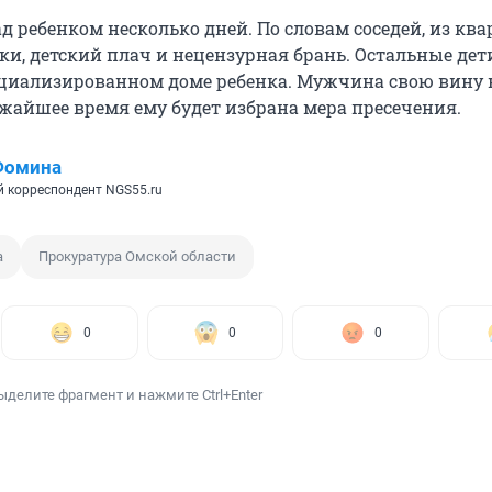
д ребенком несколько дней. По словам соседей, из кв
ки, детский плач и нецензурная брань. Остальные дет
ециализированном доме ребенка. Мужчина свою вину 
ижайшее время ему будет избрана мера пресечения.
Фомина
 корреспондент NGS55.ru
а
Прокуратура Омской области
0
0
0
ыделите фрагмент и нажмите Ctrl+Enter