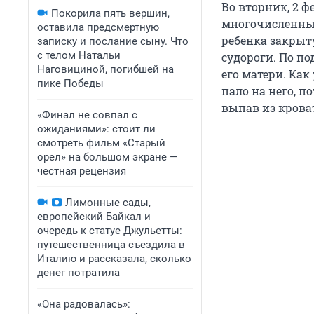
Во вторник, 2 ф
Покорила пять вершин,
многочисленны
оставила предсмертную
ребенка закрыт
записку и послание сыну. Что
с телом Натальи
судороги. По п
Наговициной, погибшей на
его матери. Как
пике Победы
пало на него, п
выпав из крова
«Финал не совпал с
ожиданиями»: стоит ли
смотреть фильм «Старый
орел» на большом экране —
честная рецензия
Лимонные сады,
европейский Байкал и
очередь к статуе Джульетты:
путешественница съездила в
Италию и рассказала, сколько
денег потратила
«Она радовалась»: