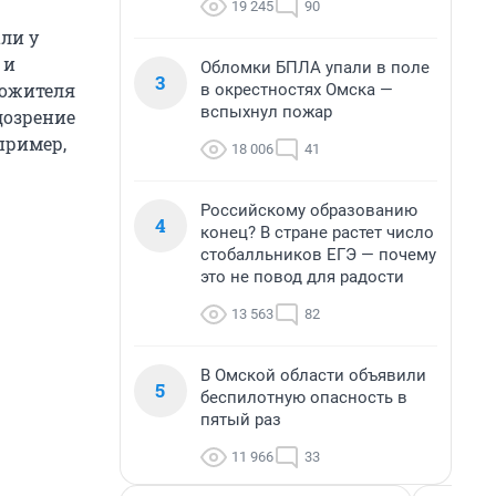
19 245
90
ли у
 и
Обломки БПЛА упали в поле
3
сожителя
в окрестностях Омска —
вспыхнул пожар
дозрение
пример,
18 006
41
Российскому образованию
4
конец? В стране растет число
стобалльников ЕГЭ — почему
это не повод для радости
13 563
82
В Омской области объявили
5
беспилотную опасность в
пятый раз
11 966
33