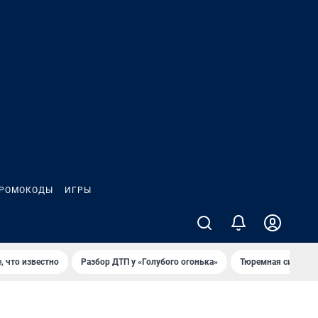
РОМОКОДЫ
ИГРЫ
, что известно
Разбор ДТП у «Голубого огонька»
Тюремная система