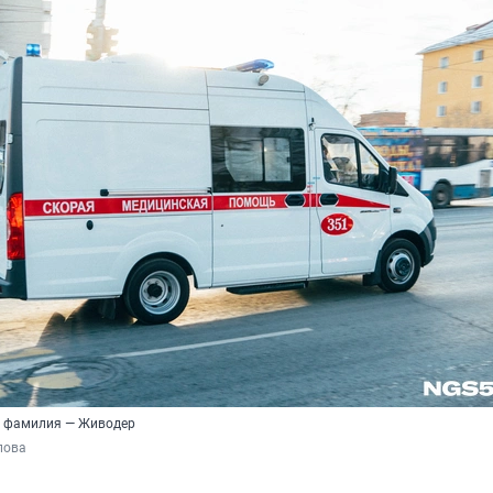
 фамилия — Живодер
пова