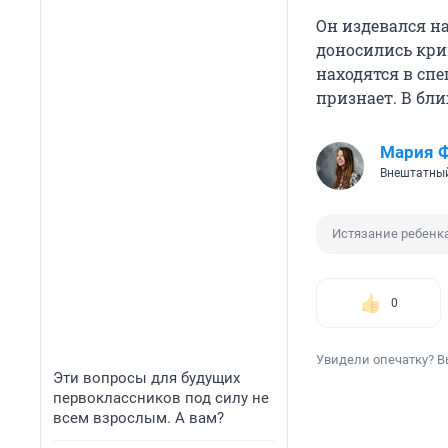
Он издевался на
доносились кри
находятся в сп
признает. В бл
Мария 
Внештатный
Истязание ребенк
0
Увидели опечатку? В
Эти вопросы для будущих
первоклассников под силу не
всем взрослым. А вам?