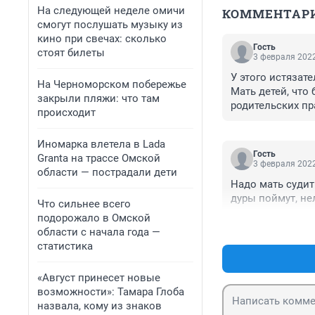
На следующей неделе омичи
КОММЕНТАР
смогут послушать музыку из
кино при свечах: сколько
Гость
стоят билеты
3 февраля 2022
У этого истязат
На Черноморском побережье
Мать детей, что 
закрыли пляжи: что там
родительских пр
происходит
Иномарка влетела в Lada
Гость
Granta на трассе Омской
3 февраля 2022
области — пострадали дети
Надо мать судит
дуры поймут, нел
Что сильнее всего
подорожало в Омской
области с начала года —
статистика
«Август принесет новые
возможности»: Тамара Глоба
назвала, кому из знаков