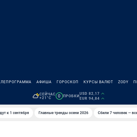
ЕЛЕПРОГРАММА
АФИША
ГОРОСКОП
КУРСЫ ВАЛЮТ
ZODY
П
USD 82,17
СЕЙЧАС
0
ПРОБКИ
+21°C
EUR 94,84
дут к 1 сентября
Главные тренды осени 2026
Сбили 7 человек — все