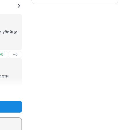
убийцу. 
+0
–0
эти 
+0
–0