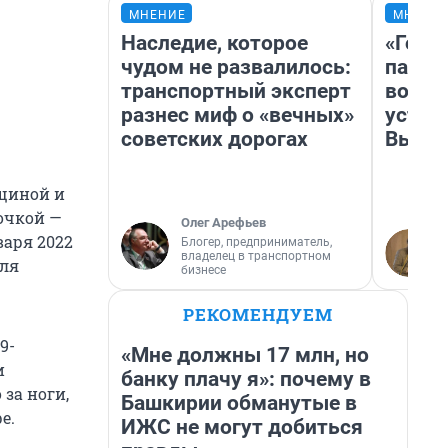
МНЕНИЕ
МНЕНИ
Наследие, которое
«Горо
чудом не развалилось:
папер
транспортный эксперт
возму
разнес миф о «вечных»
устан
советских дорогах
Высоц
нщиной и
очкой —
Олег Арефьев
варя 2022
Блогер, предприниматель,
владелец в транспортном
еля
бизнесе
РЕКОМЕНДУЕМ
9-
«Мне должны 17 млн, но
и
банку плачу я»: почему в
за ноги,
Башкирии обманутые в
е.
ИЖС не могут добиться