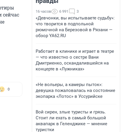
правды
артиры
16 часов
6 991
3
и сейчас
«Девчонки, вы испытываете судьбу»:
не
что творится в подпольной
рюмочной на Березовой в Рязани —
обзор YA62.RU
Работает в клинике и играет в театре
— что известно о сестре Вани
Дмитриенко, оскандалившейся на
концерте в «Лужниках»
«Не вольеры, а камеры пыток»:
0
девушка пожаловалась на состояние
экопарка «Лотос» в Уссурийске
Вой сирен, злые туристы и грязь.
Стоит ли ехать в самый большой
аквапарк в Геленджике — мнение
туристки