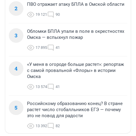
ПВО отражает атаку БПЛА в Омской области
2
19 121
90
Обломки БПЛА упали в поле в окрестностях
3
Омска — вспыхнул пожар
17 895
41
«У меня в огороде больше растет»: репортаж
4
с самой провальной «Флоры» в истории
Омска
13 574
41
Российскому образованию конец? В стране
5
растет число стобалльников ЕГЭ — почему
это не повод для радости
13 392
82