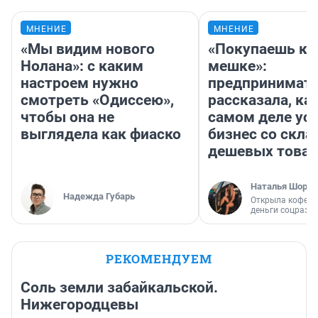
МНЕНИЕ
МНЕНИЕ
«Мы видим нового
«Покупаешь ко
Нолана»: с каким
мешке»:
настроем нужно
предпринимат
смотреть «Одиссею»,
рассказала, как
чтобы она не
самом деле ус
выглядела как фиаско
бизнес со скл
дешевых това
Наталья Шорох
Надежда Губарь
Открыла кофейн
деньги соцразв
РЕКОМЕНДУЕМ
Соль земли забайкальской.
Нижегородцевы