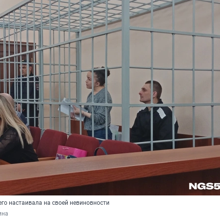
его настаивала на своей невиновности
ина