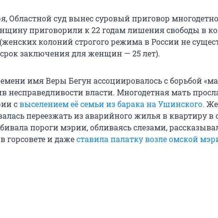
бря, Областной суд вынес суровый приговор многодетн
енщину приговорили к 22 годам лишения свободы в к
(женских колоний строгого режима в России не сущест
рок заключения для женщин — 25 лет).
ремени имя Веры Бегун ассоциировалось с борьбой «м
ив несправедливости власти. Многодетная мать просл
рии с
выселением её семьи из барака на Ушинского.
Же
валась переезжать из аварийного жилья в квартиру в
бивала пороги мэрии, обливаясь слезами, рассказыва
в горсовете и даже
ставила палатку возле омской мэр