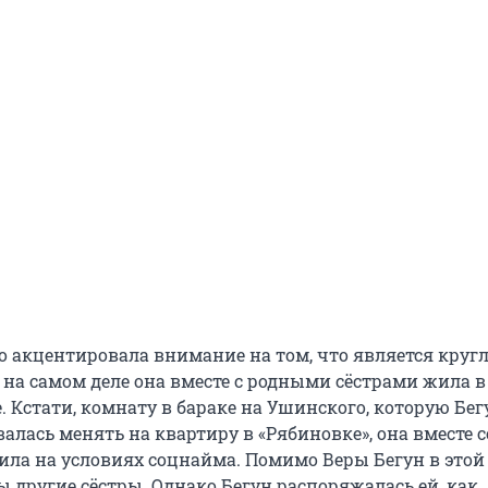
то акцентировала внимание на том, что является круг
 на самом деле она вместе с родными сёстрами жила в
 Кстати, комнату в бараке на Ушинского, которую Бег
алась менять на квартиру в «Рябиновке», она вместе 
ила на условиях соцнайма. Помимо Веры Бегун в этой
 другие сёстры. Однако Бегун распоряжалась ей, как