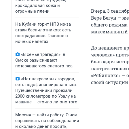
крокодиловая кожа и
Вчера, 3 сентя
огромные плечи
Вере Бегун — ж
На Кубани горит НПЗ из-за
общего режима 
атаки беспилотников: есть
максимальный с
пострадавшие. Главное о
ночных налетах
До недавнего в
человека» прот
«В семье трагедия»: в
Омске разыскивают
благодаря исто
потерявшегося слепого пса
наотрез отказы
«Рябиновке» — о
«Нет некрасивых городов,
своей ситуации 
есть недофинансированные».
Путешественники проехали
2000 километров по Уралу на
машине — стоило ли оно того
Миссия — найти работу. О чем
спрашивать на собеседовании
и сколько денег просить,