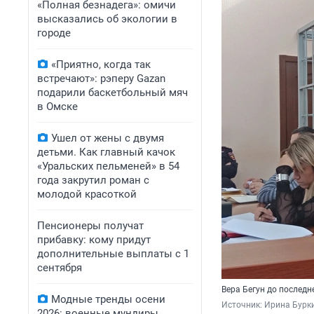
«Полная безнадега»: омичи
высказались об экологии в
городе
«Приятно, когда так
встречают»: рэперу Gazan
подарили баскетбольный мяч
в Омске
Ушел от жены с двумя
детьми. Как главный качок
«Уральских пельменей» в 54
года закрутил роман с
молодой красоткой
Пенсионеры получат
прибавку: кому придут
дополнительные выплаты с 1
сентября
Вера Бегун до последн
Модные тренды осени
Источник: 
Ирина Бурк
2026: военные мундиры,