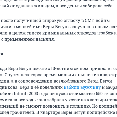
зяйка: сдавала жильцам, а все деньги забирала себе.
т после получившей широкую огласку в СМИ войны
ички с мэрией имя Веры Бегун зазвучало в новом свет
яли в целом списке криминальных эпизодов: грабеже, 
 с применением насилия.
ля
года Вера Бегун вместе с 13-летним сыном пришла в го
. Спустя некоторое время мальчик вышел из кварти
 один, а в сопровождении возлюбленного Веры Бегун —
дникова. Вера и её подельник
избили мужчину
и забра
биля Infiniti 2003 года выпуска стоимостью 650 тысяч
считала все ходы: она забрала у хозяина квартиры тел
ерпевший не сможет позвонить в полицию. Но полицей
след грабителей. В квартире Веры Бегун полицейские