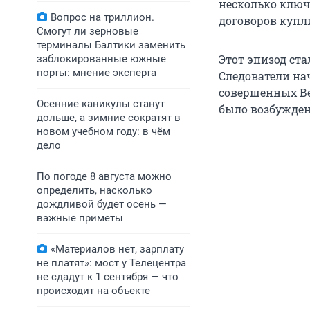
несколько ключ
Вопрос на триллион.
договоров купл
Смогут ли зерновые
терминалы Балтики заменить
Этот эпизод ст
заблокированные южные
порты: мнение эксперта
Следователи на
совершенных Ве
Осенние каникулы станут
было возбуждено
дольше, а зимние сократят в
новом учебном году: в чём
дело
По погоде 8 августа можно
определить, насколько
дождливой будет осень —
важные приметы
«Материалов нет, зарплату
не платят»: мост у Телецентра
не сдадут к 1 сентября — что
происходит на объекте