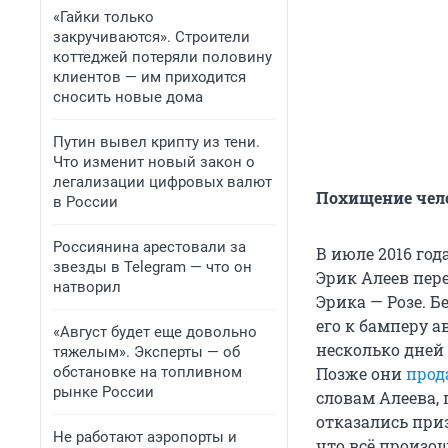
«Гайки только
закручиваются». Строители
коттеджей потеряли половину
клиентов — им приходится
сносить новые дома
Путин вывел крипту из тени.
Что изменит новый закон о
легализации цифровых валют
Похищение чел
в России
Россиянина арестовали за
В июле 2016 го
звезды в Telegram — что он
Эрик Алеев пер
натворил
Эрика — Розе. 
его к бамперу а
«Август будет еще довольно
несколько дней
тяжелым». Эксперты — об
обстановке на топливном
Позже они
прод
рынке России
словам Алеева,
отказались приз
Не работают аэропорты и
что всё произо