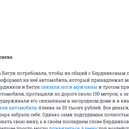
овека
да Бегун потребовала, чтобы их общий с Бердниковым 
еоформил на неё автомобиль, который принадлежал м
Бердников и Бегун
связали ноги мужчины
и тросом пр
втомобиля, протащили по дороге около 150 метров, а з
 удерживали его связанным в загородном доме и в ква
али автомобиль
Алеева за 30 тысяч рублей. Все деньги,
 пара забрала себе. Однако сами подсудимые полность
нать свою вину, а в своём последнем слове Бердников
шедшее просто могло
привидеться Алееву
под воздейс