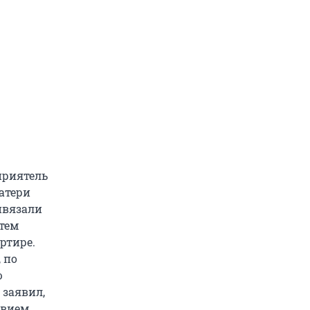
приятель
атери
ивязали
атем
ртире.
 по
ю
 заявил,
твием