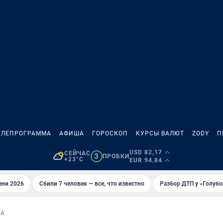
ЕЛЕПРОГРАММА
АФИША
ГОРОСКОП
КУРСЫ ВАЛЮТ
ZODY
П
USD 82,17
СЕЙЧАС
3
ПРОБКИ
+23°C
EUR 94,84
ени 2026
Сбили 7 человек — все, что известно
Разбор ДТП у «Голубо
КА