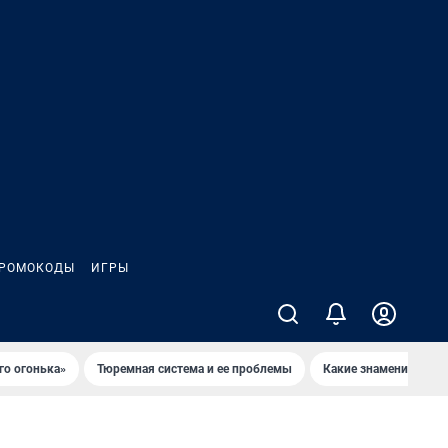
РОМОКОДЫ
ИГРЫ
го огонька»
Тюремная система и ее проблемы
Какие знаменитости 