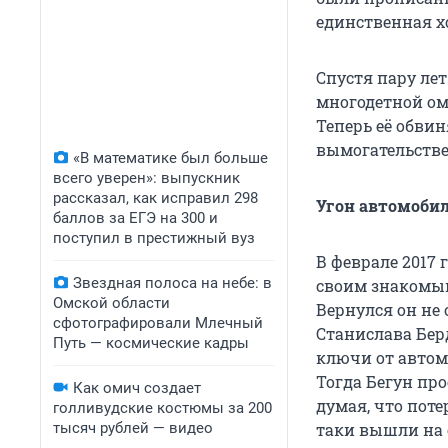
единственная хо
Спустя пару ле
многодетной ом
Теперь её обвин
вымогательстве
«В математике был больше
всего уверен»: выпускник
рассказал, как исправил 298
Угон автомоби
баллов за ЕГЭ на 300 и
поступил в престижный вуз
В феврале 2017 
Звездная полоса на небе: в
своим знакомым
Омской области
Вернулся он не
сфотографировали Млечный
Станислава Бер
Путь — космические кадры
ключи от автомо
Тогда Бегун про
Как омич создает
думая, что пот
голливудские костюмы за 200
тысяч рублей — видео
таки вышли на 