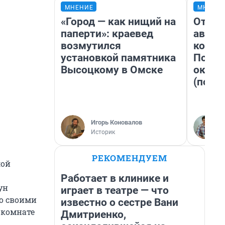
МНЕНИЕ
МНЕНИ
«Город — как нищий на
От су
паперти»: краевед
автоб
возмутился
конди
установкой памятника
Почем
Высоцкому в Омске
оказа
(почти
Игорь Коновалов
Историк
РЕКОМЕНДУЕМ
лой
Работает в клинике и
ун
играет в театре — что
со своими
известно о сестре Вани
 комнате
Дмитриенко,