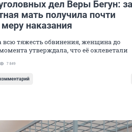
уголовных дел Веры Бегун: за
тная мать получила почти
меру наказания
а всю тяжесть обвинения, женщина до
момента утверждала, что её оклеветали
7 849
 комментарий