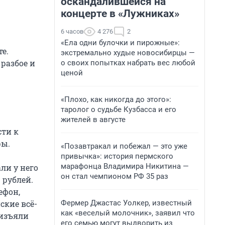
оскандалившейся на
концерте в «Лужниках»
6 часов
4 276
2
«Ела одни булочки и пирожные»:
е.
экстремально худые новосибирцы —
разбое и
о своих попытках набрать вес любой
ценой
«Плохо, как никогда до этого»:
таролог о судьбе Кузбасса и его
жителей в августе
сти к
ры.
«Позавтракал и побежал — это уже
привычка»: история пермского
марафонца Владимира Никитина —
ли у него
он стал чемпионом РФ 35 раз
 рублей.
ефон,
Фермер Джастас Уолкер, известный
ские всё-
как «веселый молочник», заявил что
 изъяли
его семью могут выдворить из