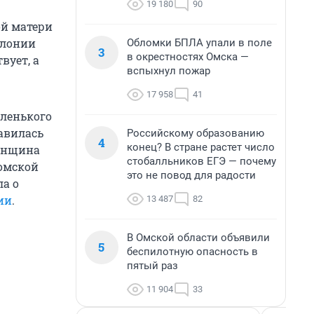
19 180
90
ой матери
олонии
Обломки БПЛА упали в поле
3
в окрестностях Омска —
вует, а
вспыхнул пожар
17 958
41
аленького
авилась
Российскому образованию
4
конец? В стране растет число
нщина
стобалльников ЕГЭ — почему
 омской
это не повод для радости
ла о
ии
.
13 487
82
В Омской области объявили
5
беспилотную опасность в
пятый раз
11 904
33