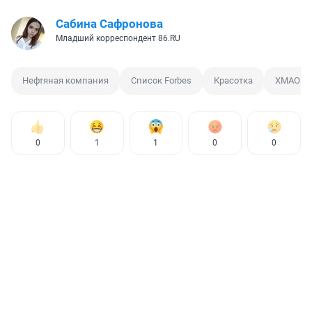
Сабина Сафронова
Младший корреспондент 86.RU
Нефтяная компания
Список Forbes
Красотка
ХМАО — 
0
1
1
0
0