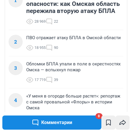
1
опасности: как Омская область
пережила вторую атаку БПЛА
28 969
22
ПВО отражает атаку БПЛА в Омской области
2
18 955
90
Обломки БПЛА упали в поле в окрестностях
3
Омска — вспыхнул пожар
17 719
39
«У меня в огороде больше растет»: репортаж
4
с самой провальной «Флоры» в истории
Омска
8
13 325
41
Комментарии