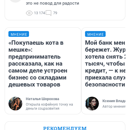
это не повод для радости
13 174
79
МНЕНИЕ
МНЕНИЕ
«Покупаешь кота в
Мой банк меня
мешке»:
бережет. Журн
предприниматель
хотела снять 2
рассказала, как на
тысяч, чтобы п
самом деле устроен
кредит, — к не
бизнес со складами
приехала служ
дешевых товаров
безопасности
Наталья Шорохова
Ксения Владим
Открыла кофейную точку на
Автор мнения
деньги соцразвития
РЕКОМЕНДУЕМ