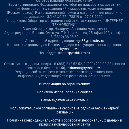
Сетевое издание «NGS55.RU» (18+)
Зарегистрировано Федеральной службой по надзору в сфере связи,
информационных технологий и массовых коммуникаций
(Роскомнадзор). Регистрационный номер и дата принятия решения о
регистрации - ЭЛ № ФС 77 - 78819 от 07.08.2020 г.
Учредитель: Общество с ограниченной ответственностью "ИНТЕРНЕТ
ТЕХНОЛОГИИ"
Главный редактор: Назарчук Ангелина Алексеевна
Адрес редакции: Россия, Омск, ул. Т. К. Щербанева, 25, офис 402, телефон
8 (3812) 38-08-69
Электронный адрес редакции:
ngs55@shkulev.ru
Контактные данные для Роскомнадзора и государственных органов:
juristnsk@shkulev.ru
Техподдержка:
help@shkulev.ru
Связаться с отделом продаж: 8 (383) 212-52-52, 8 (800) 200-03-83 (звонок
с сотового бесплатный),
reklamangs@shkulev.ru
Редакция сайта не несет ответственности за достоверность
информации, содержащейся в рекламных объявлениях.
Информация об ограничениях
Политика использования cookies
Рекомендательные системы
Пользовательское соглашение сервиса «Подписка без баннерной
рекламы»
Политика конфиденциальности и обработки персональных данных и
правила использования сайта