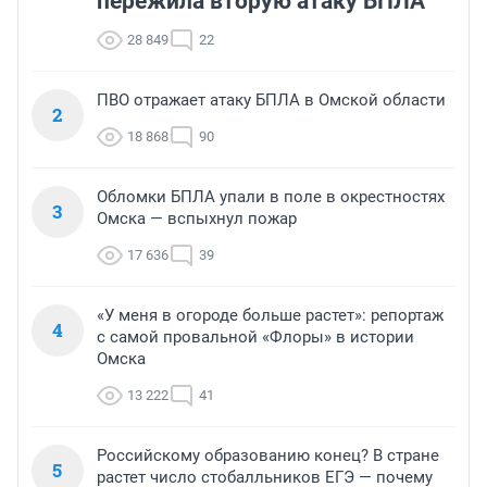
пережила вторую атаку БПЛА
28 849
22
ПВО отражает атаку БПЛА в Омской области
2
18 868
90
Обломки БПЛА упали в поле в окрестностях
3
Омска — вспыхнул пожар
17 636
39
«У меня в огороде больше растет»: репортаж
4
с самой провальной «Флоры» в истории
Омска
13 222
41
Российскому образованию конец? В стране
5
растет число стобалльников ЕГЭ — почему