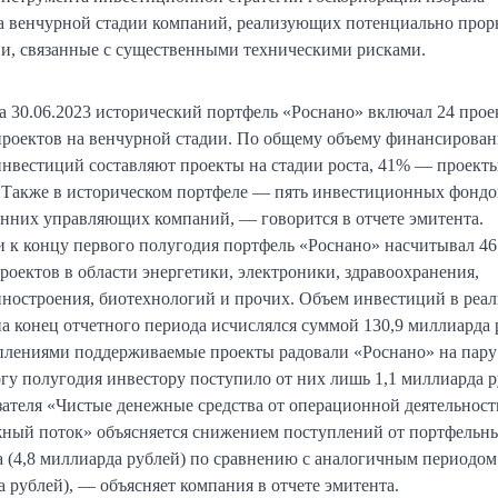
а венчурной стадии компаний, реализующих потенциально про
и, связанные с существенными техническими рисками.
 30.06.2023 исторический портфель «Роснано» включал 24 прое
 проектов на венчурной стадии. По общему объему финансирова
нвестиций составляют проекты на стадии роста, 41% — проект
 Также в историческом портфеле — пять инвестиционных фондо
нних управляющих компаний, — говорится в отчете эмитента.
 к концу первого полугодия портфель «Роснано» насчитывал 46
оектов в области энергетики, электроники, здравоохранения,
ностроения, биотехнологий и прочих. Объем инвестиций в реа
а конец отчетного периода исчислялся суммой 130,9 миллиарда 
лениями поддерживаемые проекты радовали «Роснано» на пару
гу полугодия инвестору поступило от них лишь 1,1 миллиарда р
теля «Чистые денежные средства от операционной деятельност
ный поток» объясняется снижением поступлений от портфельн
 (4,8 миллиарда рублей) по сравнению с аналогичным периодо
а рублей), — объясняет компания в отчете эмитента.