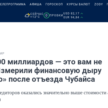
ЕЛЕПРОГРАММА
АФИША
ГОРОСКОП
КУРСЫ ВАЛЮТ
ZODY
USD 82,17
СЕЙЧАС
0
ПРОБКИ
+12°C
EUR 94,84
МИР
00 миллиардов — это вам не
Измерили финансовую дыру
о» после отъезда Чубайса
едиторов оказались значительно выше стоимости 
и