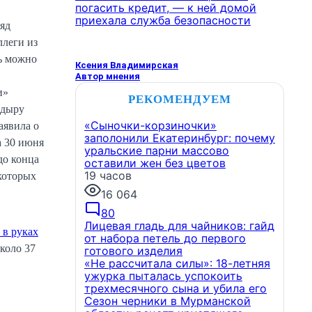
погасить кредит, — к ней домой
приехала служба безопасности
яд
ллеги из
рь можно
Ксения Владимирская
Автор мнения
и»
РЕКОМЕНДУЕМ
 дыру
«Сыночки-корзиночки»
аявила о
заполонили Екатеринбург: почему
а 30 июня
уральские парни массово
до конца
оставили жен без цветов
19 часов
которых
16 064
80
Лицевая гладь для чайников: гайд
в руках
от набора петель до первого
коло 37
готового изделия
«Не рассчитала силы»: 18-летняя
ужурка пыталась успокоить
трехмесячного сына и убила его
Сезон черники в Мурманской