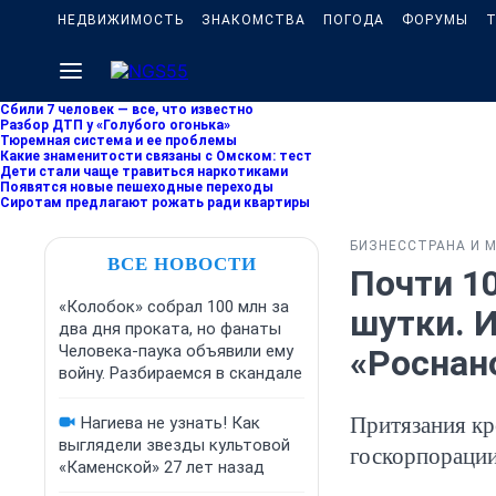
НЕДВИЖИМОСТЬ
ЗНАКОМСТВА
ПОГОДА
ФОРУМЫ
Т
Сбили 7 человек — все, что известно
Разбор ДТП у «Голубого огонька»
Тюремная система и ее проблемы
Какие знаменитости связаны с Омском: тест
Дети стали чаще травиться наркотиками
Появятся новые пешеходные переходы
Сиротам предлагают рожать ради квартиры
БИЗНЕС
СТРАНА И 
ВСЕ НОВОСТИ
Почти 1
«Колобок» собрал 100 млн за
шутки. 
два дня проката, но фанаты
Человека-паука объявили ему
«Роснан
войну. Разбираемся в скандале
Притязания кр
Нагиева не узнать! Как
выглядели звезды культовой
госкорпораци
«Каменской» 27 лет назад