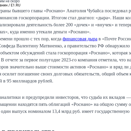
им не скоро
анин / E1.RU
страны бывшего главы «Роснано» Анатолия Чубайса последовал р
финансов госкорпорации. Итогом стал диагноз: «дыра». Наши ко
лизировали деятельность более 200 «дочек» и «внучек» и тепе
мах», куда именно утекали деньги «Роснано».
емени прошло с тех пор, когда
финансовая дыра
в «Почте Росси
Совфеда Валентину Матвиенко, а правительство РФ обнаружило
 объектом обсуждений стала госкорпорация «Роснано», которая з
 В отчете за первое полугодие 2023-го компания отметила, что н
оров значительно выше стоимости активов «Роснано» и вряд ли 
я осилит погашение своих долговых обязательств, общий объем 
й в 95 миллиардов рублей.
аналитики и предупредили инвесторов, что судьба их вкладов —
бращении находятся пять облигаций «Роснано» на общую сумму о
ь один выпуск номиналом 13,4 млрд руб. имеет государственную