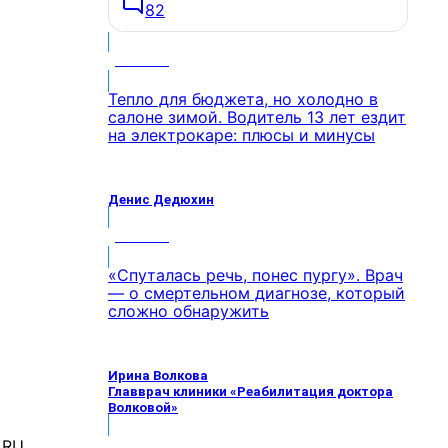
82
МНЕНИЕ
Тепло для бюджета, но холодно в
салоне зимой. Водитель 13 лет ездит
на электрокаре: плюсы и минусы
Денис Дедюхин
МНЕНИЕ
«Спуталась речь, понес пургу». Врач
— о смертельном диагнозе, который
сложно обнаружить
Ирина Волкова
Главврач клиники «Реабилитация доктора
Волковой»
МНЕНИЕ