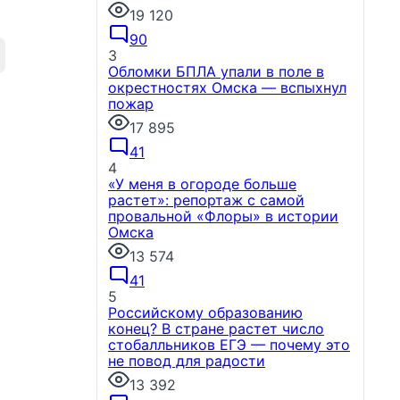
19 120
90
3
Обломки БПЛА упали в поле в
окрестностях Омска — вспыхнул
пожар
17 895
41
4
«У меня в огороде больше
растет»: репортаж с самой
провальной «Флоры» в истории
Омска
13 574
41
5
Российскому образованию
конец? В стране растет число
стобалльников ЕГЭ — почему это
не повод для радости
13 392