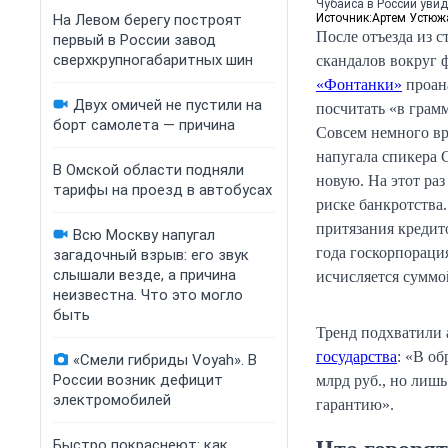
Чубайса в России увид
На Левом берегу построят
Источник:
Артем Устюж
После отъезда из 
первый в России завод
сверхкрупногабаритных шин
скандалов вокруг 
«Фонтанки»
проана
Двух омичей не пустили на
посчитать «в грам
борт самолета — причина
Совсем немного вр
напугала спикера 
В Омской области подняли
новую. На этот раз
тарифы на проезд в автобусах
риске банкротства.
притязания кредит
Всю Москву напугал
года госкорпораци
загадочный взрыв: его звук
слышали везде, а причина
исчисляется суммо
неизвестна. Что это могло
быть
Тренд подхватили 
государства
: «В о
«Смели гибриды Voyah». В
России возник дефицит
млрд руб., но лиш
электромобилей
гарантию».
Быстро покраснеют: как