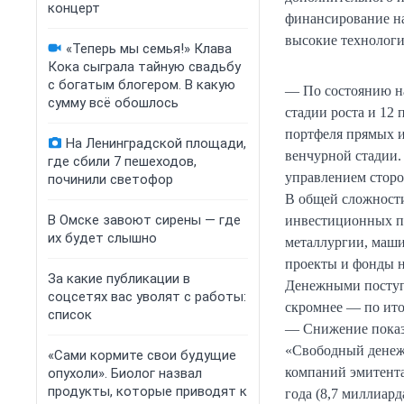
концерт
финансирование н
высокие технологи
«Теперь мы семья!» Клава
Кока сыграла тайную свадьбу
с богатым блогером. В какую
— По состоянию на
сумму всё обошлось
стадии роста и 12
портфеля прямых и
На Ленинградской площади,
венчурной стадии.
где сбили 7 пешеходов,
управлением сторо
починили светофор
В общей сложности
В Омске завоют сирены — где
инвестиционных пр
их будет слышно
металлургии, маши
проекты и фонды н
За какие публикации в
Денежными поступ
соцсетях вас уволят с работы:
скромнее — по ито
список
— Снижение показа
«Свободный денеж
«Сами кормите свои будущие
компаний эмитента
опухоли». Биолог назвал
продукты, которые приводят к
года (8,7 миллиард