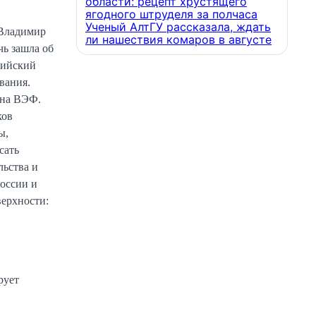
области: рецепт хрустящего
ягодного штруделя за полчаса
Ученый АлтГУ рассказала, ждать
 Владимир
ли нашествия комаров в августе
чь зашла об
сийский
вания.
 на ВЭФ.
ков
ы,
сать
льства и
России и
верхности:
рует