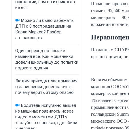
онкологии, сам он их никогда
Проанализировав с
не ест
сумме в 95,560 мил
миллиардов — 90,8
Можно ли было избежать
вложений в отчетн
ДТП с 8 пострадавшими на
Карла Маркса? Разбор
Неравноцен
автоэксперта
По данным СПАРК, 
Один переход по ссылке
изменил всё. Как мошенники
организациями, не
довели школьницу до попытки
поджога здания
Во всем объемном 
Людям приходят уведомления
компания ООО «УК 
о зачислении денег на счет:
почему верить этому опасно
коммерческой деят
1% владеет Сергей
Водитель испуганно вышел
промышленности О
из машины: появилось новое
голландской Summi
видео с моментом ДТП у
московского ООО «
«Голубого огонька», где сбили
рублей показало 3
7 человек