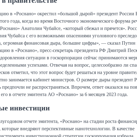
 в правительстве
цию в «Роснано» окрестил «большой дырой» президент России
того года, когда во время Восточного экономического форума ре
«Роснано» Анатолии Чубайсе, «который сбежал и прячется». Рос
твия Чубайса с его возможными опасениями уголовного преследо
, огромная финансовая дыра, большие цифры», — сказал Путин
цию в «Роснано», пресс-секретарь президента РФ Дмитрий Пес
оздоровления ситуации в госкорпорации сейчас принимаются мер
еделенными успехами. Отвечая на вопрос, целесообразно ли спа
ков отметил, что этот вопрос будет решаться на уровне правите
тно занимается кабинет министров. О размере дыры президент 
ь предпочли не распространяться. Впрочем, ответ оказался на по
го в отчете эмитента АО «Роснано» за 6 месяцев 2023 года.
ые инвестиции
олугодовом отчете эмитента, «Роснано» на стадии роста финанси
 которые внедряют перспективные нанотехнологии. В качестве
нструмента инвестиционной стратегии госкорпорация избрала