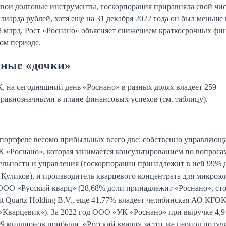
вои долговые инструменты, госкорпорация приравняла свой чис
лиарда рублей, хотя еще на 31 декабря 2022 года он был меньше 
 млрд. Рост «Роснано» объясняет снижением краткосрочных фи
ом периоде.
ные «дочки»
на сегодняшний день «Роснано» в разных долях владеет 259
 равнозначными в плане финансовых успехов (см. таблицу).
портфеле весомо прибыльных всего две: собственно управляющ
«Роснано», которая занимается консультированием по вопроса
ельности и управления (госкорпорации принадлежит в ней 99% 
 Куликов), и производитель кварцевого концентрата для микроэ
ОО «Русский кварц» (28,68% доли принадлежит «Роснано», ст
t Quartz Holding B.V., еще 41,77% владеет челябинская АО КГО
Кварцевик»). За 2022 год ООО «УК «Роснано» при выручке 4,9
99 миллионов прибыли, «Русский кварц» за тот же период получ