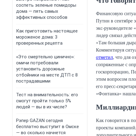
Что говорят
соспеть зеленые помидоры
дома — пять самых
Финансовую ситуа
эффективных способов
Путин в сентябре э
экс-руководителе 
Как приготовить настоящее
лидер связал дейс
мороженое дома: 3
«Там большая дыра
проверенных рецепта
Комментируя ситуа
«Это смертельно цинично»:
отметил
, что для 
омичи потребовали
сопряженные с опр
установить дорожные
госкорпорацию, Пес
отбойники на месте ДТП с 8
этим вопросом пло
пострадавшими
его пресс-секретар
«Фонтанка» нашла е
Тест на внимательность: его
смогут пройти только 5%
Миллиардн
людей — вы в их числе?
Как говорится в п
Рэпер GAZAN сегодня
бесплатно выступит в Омске
проекты компаний,
— во сколько начнется
дополнительного и