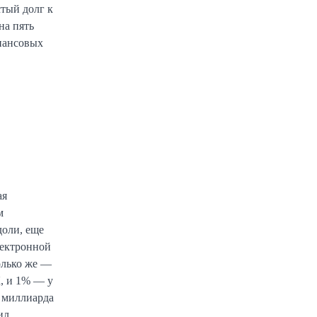
тый долг к
на пять
нансовых
ая
м
доли, еще
лектронной
олько же —
К, и 1% — у
 миллиарда
ил