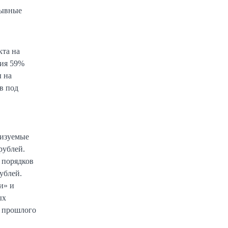
рывные
кта на
ния 59%
ы на
в под
лизуемые
рублей.
 порядков
ублей.
и» и
ых
м прошлого