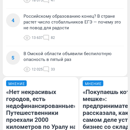
18 075
41
Российскому образованию конец? В стране
4
растет число стобалльников ЕГЭ — почему это
не повод для радости
13 637
82
В Омской области объявили беспилотную
5
опасность в пятый раз
12 025
33
МНЕНИЕ
МНЕНИЕ
«Нет некрасивых
«Покупаешь кот
городов, есть
мешке»:
недофинансированные».
предпринимате
Путешественники
рассказала, как
проехали 2000
самом деле уст
километров по Уралу на
бизнес со скла