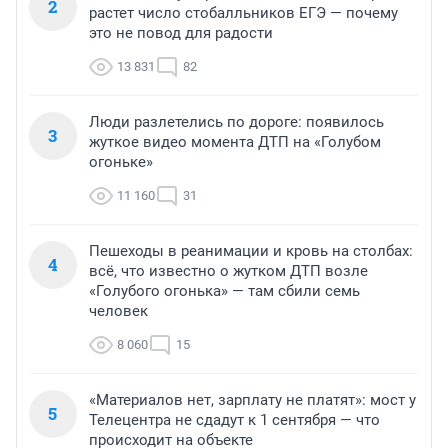
2
растет число стобалльников ЕГЭ — почему
это не повод для радости
13 831
82
Люди разлетелись по дороге: появилось
3
жуткое видео момента ДТП на «Голубом
огоньке»
11 160
31
Пешеходы в реанимации и кровь на столбах:
4
всё, что известно о жутком ДТП возле
«Голубого огонька» — там сбили семь
человек
8 060
15
«Материалов нет, зарплату не платят»: мост у
5
Телецентра не сдадут к 1 сентября — что
происходит на объекте