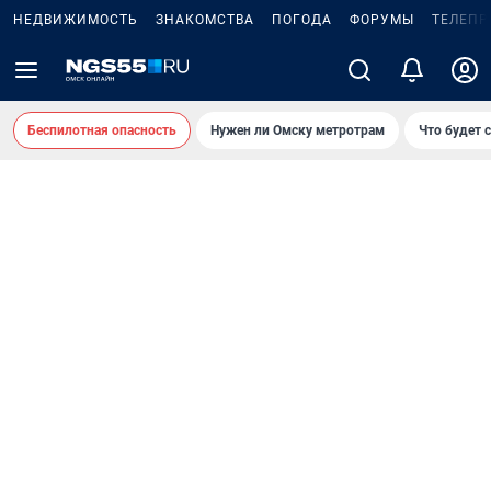
НЕДВИЖИМОСТЬ
ЗНАКОМСТВА
ПОГОДА
ФОРУМЫ
ТЕЛЕПР
Беспилотная опасность
Нужен ли Омску метротрам
Что будет 