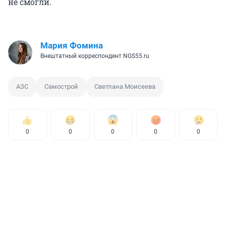
не смогли.
Мария Фомина
Внештатный корреспондент NGS55.ru
АЗС
Самострой
Светлана Моисеева
0
0
0
0
0