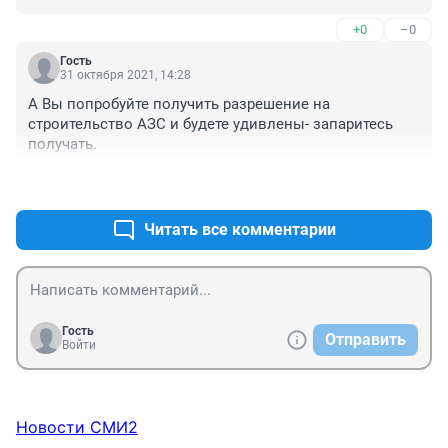
Люди внезапно остаются без средств с 
+0
–0
блокированными счетами и картами, вынуждены 
доказывать свою непричастность к однофамильцам. 
Гость
А тут несколько лет не могут оповестить 
31 октября 2021, 14:28
предпринимательницу или прикрыть незаконную 
А Вы попробуйте получить разрешение на 
деятельность. 

строительство АЗС и будете удивлены- запаритесь 
Куда то же выручка с АЗС уходит, или там бесплатно 
получать.
бензин раздают? Что то тут нечисто.
+2
–0
Читать все комментарии
Гость
Отправить
Войти
Новости СМИ2