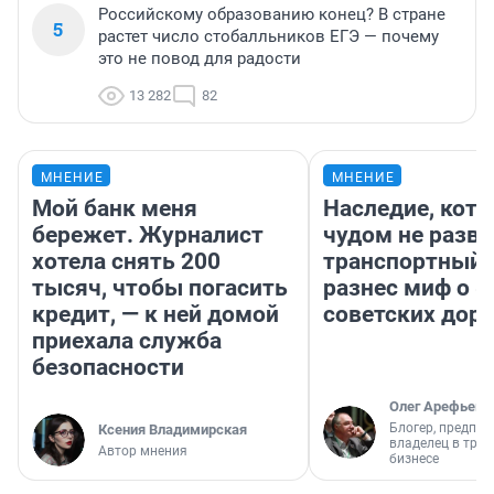
Российскому образованию конец? В стране
5
растет число стобалльников ЕГЭ — почему
это не повод для радости
13 282
82
МНЕНИЕ
МНЕНИЕ
Мой банк меня
Наследие, кото
бережет. Журналист
чудом не разва
хотела снять 200
транспортный 
тысяч, чтобы погасить
разнес миф о 
кредит, — к ней домой
советских доро
приехала служба
безопасности
Олег Арефьев
Блогер, предпри
Ксения Владимирская
владелец в тра
Автор мнения
бизнесе