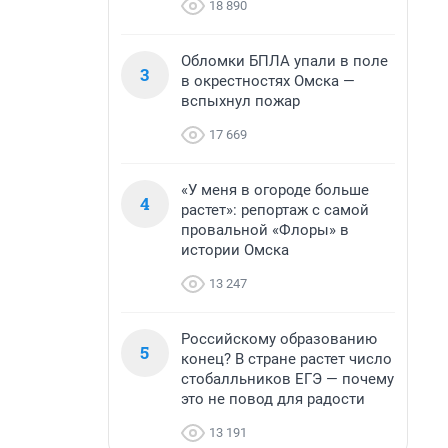
18 890
Обломки БПЛА упали в поле
3
в окрестностях Омска —
вспыхнул пожар
17 669
«У меня в огороде больше
4
растет»: репортаж с самой
провальной «Флоры» в
истории Омска
13 247
Российскому образованию
5
конец? В стране растет число
стобалльников ЕГЭ — почему
это не повод для радости
13 191