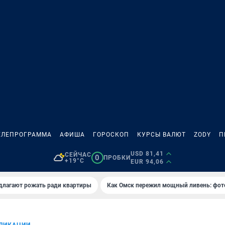
ЕЛЕПРОГРАММА
АФИША
ГОРОСКОП
КУРСЫ ВАЛЮТ
ZODY
П
USD 81,41
СЕЙЧАС
0
ПРОБКИ
+19°C
EUR 94,06
длагают рожать ради квартиры
Как Омск пережил мощный ливень: фот