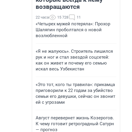
возвращаются
22 часа
15 728
11
«Четырех мужей потеряла»: Прохор
Шаляпин проболтался о новой
возлюбленной
«Я не жалуюсь». Строитель лишился
рук и ног и стал звездой соцсетей:
как он живет и почему его семью
искал весь Узбекистан
«Это тот, кого ты травила»: прикамца
приговорили к 22 годам за убийство
семьи его девушки, сейчас он звонит
ей с угрозами
Август перевернет жизнь Козерогов.
К чему готовит ретроградный Сатурн
— прогноз