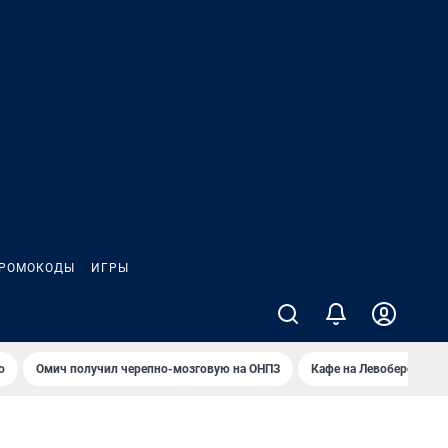
РОМОКОДЫ
ИГРЫ
о
Омич получил черепно-мозговую на ОНПЗ
Кафе на Левобережье в