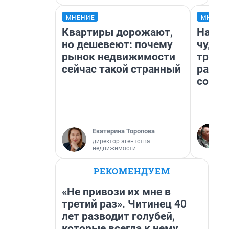
МНЕНИЕ
МНЕНИ
Квартиры дорожают,
Насле
но дешевеют: почему
чудом
рынок недвижимости
транс
сейчас такой странный
разне
совет
Екатерина Торопова
директор агентства
недвижимости
РЕКОМЕНДУЕМ
«Не привози их мне в
третий раз». Читинец 40
лет разводит голубей,
которые всегда к нему