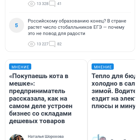
13 328
41
Российскому образованию конец? В стране
5
растет число стобалльников ЕГЭ — почему
это не повод для радости
13 227
82
МНЕНИЕ
МНЕНИЕ
«Покупаешь кота в
Тепло для бюд
мешке»:
холодно в сало
предприниматель
зимой. Водител
рассказала, как на
ездит на элект
самом деле устроен
плюсы и мину
бизнес со складами
дешевых товаров
Наталья Шорохова